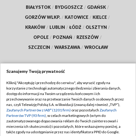
BIAŁYSTOK
/
BYDGOSZCZ
/
GDAŃSK
/
GORZÓW WLKP.
/
KATOWICE
/
KIELCE
/
KRAKÓW
/
LUBLIN
/
ŁÓDŹ
/
OLSZTYN
/
OPOLE
/
POZNAŃ
/
RZESZÓW
/
SZCZECIN
/
WARSZAWA
/
WROCŁAW
Szanujemy Twoją prywatność
Dołącz do nas:
Kliknij "Akceptuję i przechodzę do serwisu", aby wyrazić zgody na
korzystanie z technologii automatycznego śledzenia i zbierania danych,
TVP
dostęp do informacji na Twoim urządzeniu końcowym i ich
Abonament TVP
przechowywanie oraz na przetwarzanie Twoich danych osobowych przez
Regulamin TVP
nas, czyli Telewizję Polską S.A. w likwidacji (zwaną dalej również „TVP”),
Emisja w TVP
Polityka prywatności
Zaufanych Partnerów z IAB* (1201 firm)
oraz pozostałych
Zaufanych
Partnerów TVP (93 firm)
, w celach marketingowych (w tym do
Centrum informacji TVP
Moje zgody
zautomatyzowanego dopasowania reklam do Twoich zainteresowań i
mierzenia ich skuteczności) i pozostałych, które wskazujemy poniżej, a
Naziemna Telewizja Cyfrowa
Pomoc
także zgody na udostępnianie przez nas identyfikatora PPID do Google.