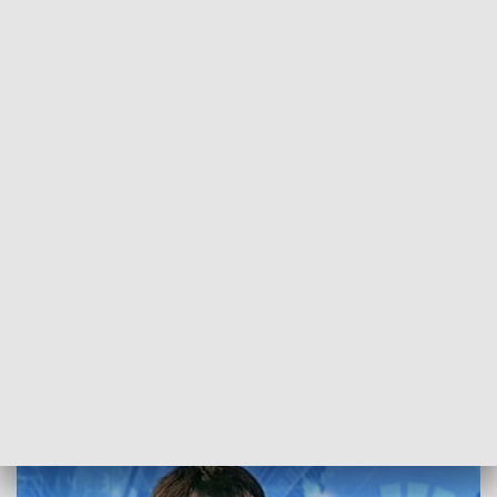
POWRÓT DO
SZCZECIN
TVP REGIONY
Dr Ligarski: Strajk wymusił podjęcie
dialogu z opozycją
2018-08-17
kb