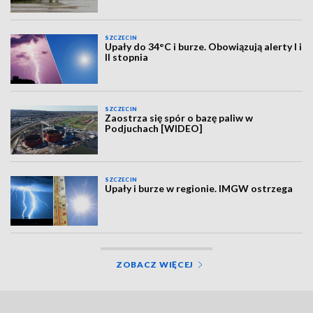
SZCZECIN
Upały do 34°C i burze. Obowiązują alerty I i
II stopnia
SZCZECIN
Zaostrza się spór o bazę paliw w
Podjuchach [WIDEO]
SZCZECIN
Upały i burze w regionie. IMGW ostrzega
ZOBACZ WIĘCEJ