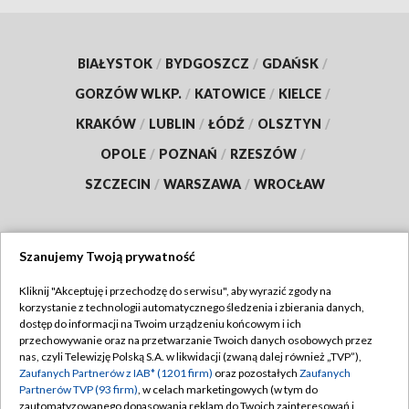
BIAŁYSTOK
/
BYDGOSZCZ
/
GDAŃSK
/
GORZÓW WLKP.
/
KATOWICE
/
KIELCE
/
KRAKÓW
/
LUBLIN
/
ŁÓDŹ
/
OLSZTYN
/
OPOLE
/
POZNAŃ
/
RZESZÓW
/
SZCZECIN
/
WARSZAWA
/
WROCŁAW
Szanujemy Twoją prywatność
Dołącz do nas:
Kliknij "Akceptuję i przechodzę do serwisu", aby wyrazić zgody na
korzystanie z technologii automatycznego śledzenia i zbierania danych,
TVP
dostęp do informacji na Twoim urządzeniu końcowym i ich
Abonament TVP
przechowywanie oraz na przetwarzanie Twoich danych osobowych przez
Regulamin TVP
nas, czyli Telewizję Polską S.A. w likwidacji (zwaną dalej również „TVP”),
Emisja w TVP
Polityka prywatności
Zaufanych Partnerów z IAB* (1201 firm)
oraz pozostałych
Zaufanych
Partnerów TVP (93 firm)
, w celach marketingowych (w tym do
Centrum informacji TVP
Moje zgody
zautomatyzowanego dopasowania reklam do Twoich zainteresowań i