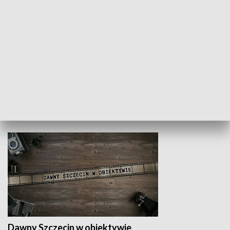
Z indeksem w ręku
Droga po suk
HISTORIA
Dawny Szczecin w obiektywie