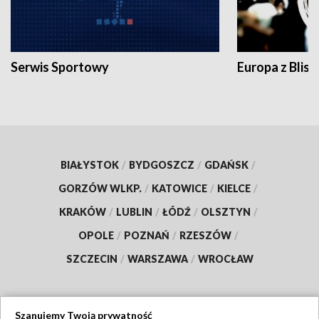
Serwis Sportowy
Europa z Blisk
BIAŁYSTOK
/
BYDGOSZCZ
/
GDAŃSK
/
GORZÓW WLKP.
/
KATOWICE
/
KIELCE
/
KRAKÓW
/
LUBLIN
/
ŁÓDŹ
/
OLSZTYN
/
OPOLE
/
POZNAŃ
/
RZESZÓW
/
SZCZECIN
/
WARSZAWA
/
WROCŁAW
Szanujemy Twoją prywatność