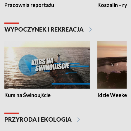
Pracownia reportażu
Koszalin – ryt
WYPOCZYNEK I REKREACJA
Kurs na Świnoujście
Idzie Weeken
PRZYRODA I EKOLOGIA