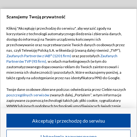
Szanujemy Twoją prywatność
Dołącz do nas:
Kliknij "Akceptuję i przechodzę do serwisu", aby wyrazić zgody na
korzystanie z technologii automatycznego śledzenia i zbierania danych,
TVP
dostęp do informacji na Twoim urządzeniu końcowym i ich
Abonament TVP
przechowywanie oraz na przetwarzanie Twoich danych osobowych przez
Regulamin TVP
nas, czyli Telewizję Polską S.A. w likwidacji (zwaną dalej również „TVP”),
Emisja w TVP
Polityka prywatności
Zaufanych Partnerów z IAB* (1201 firm)
oraz pozostałych
Zaufanych
Partnerów TVP (93 firm)
, w celach marketingowych (w tym do
Centrum informacji TVP
Moje zgody
zautomatyzowanego dopasowania reklam do Twoich zainteresowań i
mierzenia ich skuteczności) i pozostałych, które wskazujemy poniżej, a
Naziemna Telewizja Cyfrowa
Pomoc
także zgody na udostępnianie przez nas identyfikatora PPID do Google.
Sklep TVP
Biuro reklamy
Twoje dane osobowe zbierane podczas odwiedzania przez Ciebie naszych
Rada Programowa
Kontakt
poszczególnych serwisów
zwanych dalej „Portalem”, w tym informacje
zapisywane za pomocą technologii takich jak: pliki cookie, sygnalizatory
System NOS
WWW lub innych podobnych technologii umożliwiających świadczenie
dopasowanych i bezpiecznych usług, personalizację treści oraz reklam,
Informacje o nadawcy
Kanały
udostępnianie funkcji mediów społecznościowych oraz analizowanie
Akceptuję i przechodzę do serwisu
ruchu w Internecie.
Program dla prasy
©2026 Telewizja Polska S.A. w likwidacji
Biuro Reklamy
Twoje dane osobowe zbierane podczas odwiedzania przez Ciebie
Ustawienia zaawansowane