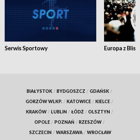
Serwis Sportowy
Europa z Blisk
BIAŁYSTOK
/
BYDGOSZCZ
/
GDAŃSK
/
GORZÓW WLKP.
/
KATOWICE
/
KIELCE
/
KRAKÓW
/
LUBLIN
/
ŁÓDŹ
/
OLSZTYN
/
OPOLE
/
POZNAŃ
/
RZESZÓW
/
SZCZECIN
/
WARSZAWA
/
WROCŁAW