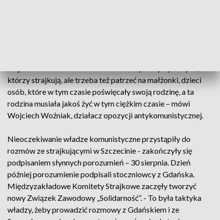
sformułowali 36 postulatów. Wśród nich: wstrzymanie
wzrostu cen, podwyżka rent i emerytur, ale na pierwszym
miejscu znalazło się żądanie powołania wolnych związków
zawodowych. Strajk trwał 12 dni – szacuje się, że od pracy
wstrzymało się wtedy 95 tysięcy osób w byłym
województwie szczecińskim. - Zawsze patrzymy na tych,
którzy strajkują, ale trzeba też patrzeć na małżonki, dzieci
osób, które w tym czasie poświęcały swoją rodzinę, a ta
rodzina musiała jakoś żyć w tym ciężkim czasie – mówi
Wojciech Woźniak, działacz opozycji antykomunistycznej.
Nieoczekiwanie władze komunistyczne przystąpiły do
rozmów ze strajkującymi w Szczecinie - zakończyły się
podpisaniem słynnych porozumień – 30 sierpnia. Dzień
później porozumienie podpisali stoczniowcy z Gdańska.
Międzyzakładowe Komitety Strajkowe zaczęły tworzyć
nowy Związek Zawodowy „Solidarność”. - To była taktyka
władzy, żeby prowadzić rozmowy z Gdańskiem i ze