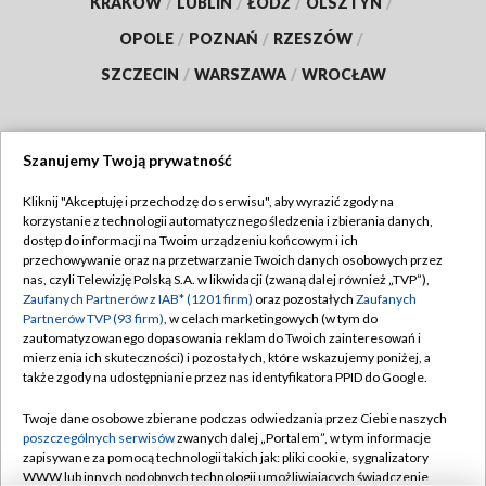
KRAKÓW
/
LUBLIN
/
ŁÓDŹ
/
OLSZTYN
/
OPOLE
/
POZNAŃ
/
RZESZÓW
/
SZCZECIN
/
WARSZAWA
/
WROCŁAW
Szanujemy Twoją prywatność
Dołącz do nas:
Kliknij "Akceptuję i przechodzę do serwisu", aby wyrazić zgody na
korzystanie z technologii automatycznego śledzenia i zbierania danych,
TVP
dostęp do informacji na Twoim urządzeniu końcowym i ich
Abonament TVP
przechowywanie oraz na przetwarzanie Twoich danych osobowych przez
Regulamin TVP
nas, czyli Telewizję Polską S.A. w likwidacji (zwaną dalej również „TVP”),
Emisja w TVP
Polityka prywatności
Zaufanych Partnerów z IAB* (1201 firm)
oraz pozostałych
Zaufanych
Partnerów TVP (93 firm)
, w celach marketingowych (w tym do
Centrum informacji TVP
Moje zgody
zautomatyzowanego dopasowania reklam do Twoich zainteresowań i
mierzenia ich skuteczności) i pozostałych, które wskazujemy poniżej, a
Naziemna Telewizja Cyfrowa
Pomoc
także zgody na udostępnianie przez nas identyfikatora PPID do Google.
Sklep TVP
Biuro reklamy
Twoje dane osobowe zbierane podczas odwiedzania przez Ciebie naszych
Rada Programowa
Kontakt
poszczególnych serwisów
zwanych dalej „Portalem”, w tym informacje
zapisywane za pomocą technologii takich jak: pliki cookie, sygnalizatory
System NOS
WWW lub innych podobnych technologii umożliwiających świadczenie