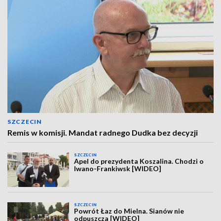
SZCZECIN
Remis w komisji. Mandat radnego Dudka bez decyzji
SZCZECIN
Apel do prezydenta Koszalina. Chodzi o
Iwano-Frankiwsk [WIDEO]
SZCZECIN
Powrót Łaz do Mielna. Sianów nie
odpuszcza [WIDEO]