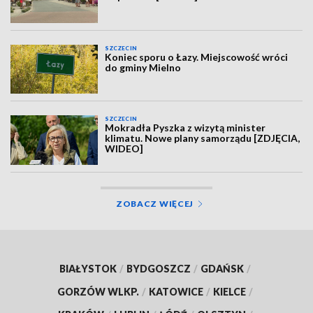
SZCZECIN
Koniec sporu o Łazy. Miejscowość wróci
do gminy Mielno
SZCZECIN
Mokradła Pyszka z wizytą minister
klimatu. Nowe plany samorządu [ZDJĘCIA,
WIDEO]
ZOBACZ WIĘCEJ
BIAŁYSTOK
/
BYDGOSZCZ
/
GDAŃSK
/
GORZÓW WLKP.
/
KATOWICE
/
KIELCE
/