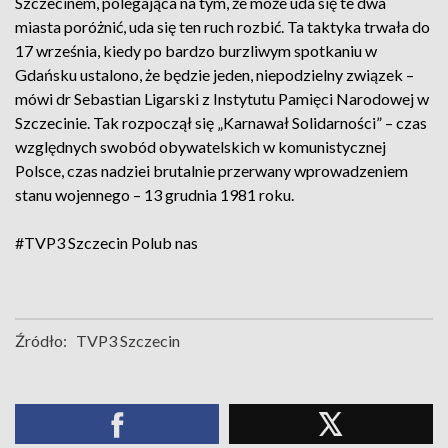
Szczecinem, polegająca na tym, że może uda się te dwa
miasta poróżnić, uda się ten ruch rozbić. Ta taktyka trwała do
17 września, kiedy po bardzo burzliwym spotkaniu w
Gdańsku ustalono, że będzie jeden, niepodzielny związek –
mówi dr Sebastian Ligarski z Instytutu Pamięci Narodowej w
Szczecinie. Tak rozpoczął się „Karnawał Solidarności” – czas
względnych swobód obywatelskich w komunistycznej
Polsce, czas nadziei brutalnie przerwany wprowadzeniem
stanu wojennego – 13 grudnia 1981 roku.
#TVP3 Szczecin
Polub nas
Źródło:
TVP3 Szczecin