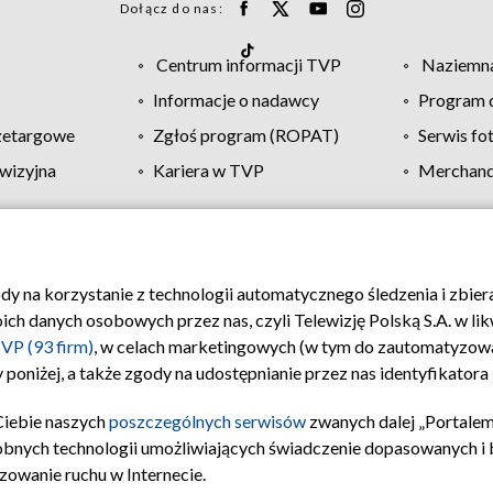
Dołącz do nas:
Centrum informacji TVP
Naziemna
Informacje o nadawcy
Program d
zetargowe
Zgłoś program (ROPAT)
Serwis fo
wizyjna
Kariera w TVP
Merchandi
Polityka prywatności
Moje zgody
Pomoc
Biuro re
ody na korzystanie z technologii automatycznego śledzenia i zbie
 danych osobowych przez nas, czyli Telewizję Polską S.A. w likw
VP (93 firm)
, w celach marketingowych (w tym do zautomatyzow
 poniżej, a także zgody na udostępnianie przez nas identyfikator
Ciebie naszych
poszczególnych serwisów
zwanych dalej „Portalem
obnych technologii umożliwiających świadczenie dopasowanych i be
zowanie ruchu w Internecie.