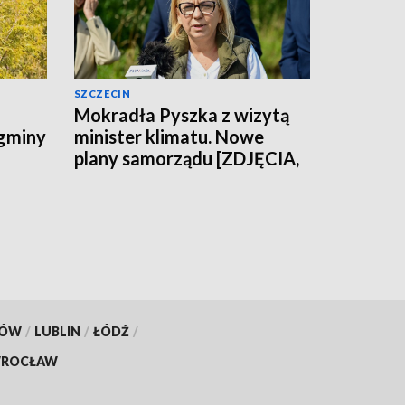
SZCZECIN
Mokradła Pyszka z wizytą
 gminy
minister klimatu. Nowe
plany samorządu [ZDJĘCIA,
WIDEO]
KÓW
/
LUBLIN
/
ŁÓDŹ
/
ROCŁAW