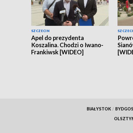
SZCZECIN
SZCZEC
Apel do prezydenta
Powró
Koszalina. Chodzi o Iwano-
Sianó
Frankiwsk [WIDEO]
[WID
BIAŁYSTOK
/
BYDGO
OLSZTY