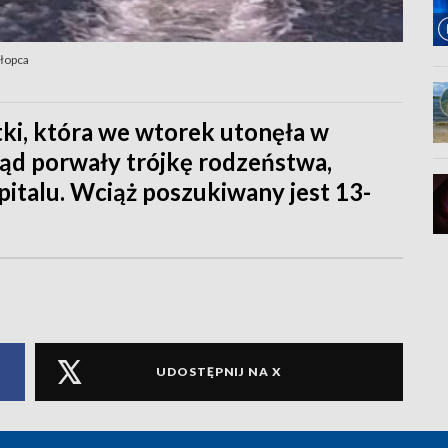
łopca
tki, która we wtorek utonęła w
prąd porwały trójkę rodzeństwa,
zpitalu. Wciąż poszukiwany jest 13-
UDOSTĘPNIJ NA X