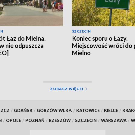
IN
SZCZECIN
t Łaz do Mielna.
Koniec sporu o Łazy.
w nie odpuszcza
Miejscowość wróci do
EO]
Mielno
ZOBACZ WIĘCEJ
SZCZ
/
GDAŃSK
/
GORZÓW WLKP.
/
KATOWICE
/
KIELCE
/
KRA
N
/
OPOLE
/
POZNAŃ
/
RZESZÓW
/
SZCZECIN
/
WARSZAWA
/
W