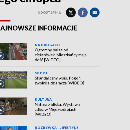
UDOSTĘPNIJ:
AJNOWSZE INFORMACJE
NA DROGACH
Ogromny hałas od
ciężarówek. Mieszkańcy mają
dość [WIDEO]
SPORT
Skandaliczny wpis. Pogoń
zwolniła działacza [WIDEO]
KULTURA
Natura z bliska. Wystawa
zdjęć w Międzyzdrojach
[WIDEO]
ROZRYWKA I LIFESTYLE