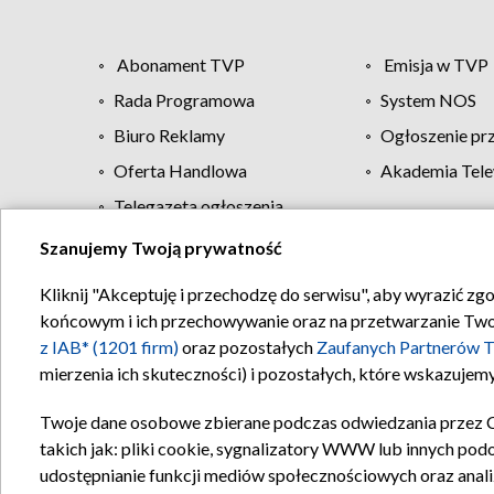
Abonament TVP
Emisja w TVP
Rada Programowa
System NOS
Biuro Reklamy
Ogłoszenie pr
Oferta Handlowa
Akademia Tele
Telegazeta ogłoszenia
Szanujemy Twoją prywatność
Regulamin TVP
Kliknij "Akceptuję i przechodzę do serwisu", aby wyrazić zg
końcowym i ich przechowywanie oraz na przetwarzanie Twoich
z IAB* (1201 firm)
oraz pozostałych
Zaufanych Partnerów T
mierzenia ich skuteczności) i pozostałych, które wskazujemy
Twoje dane osobowe zbierane podczas odwiedzania przez 
takich jak: pliki cookie, sygnalizatory WWW lub innych pod
udostępnianie funkcji mediów społecznościowych oraz anali