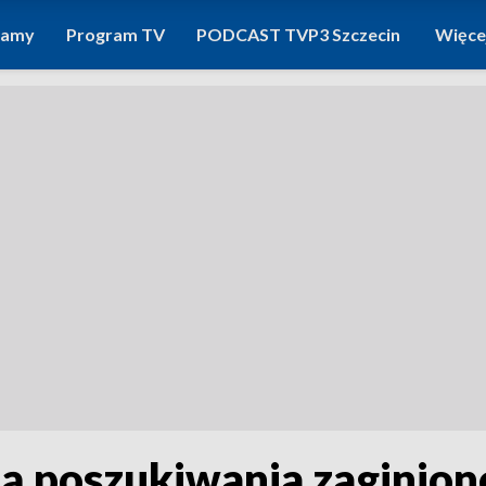
ramy
Program TV
PODCAST TVP3 Szczecin
Więce
 poszukiwania zaginion