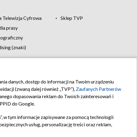
 Telewizja Cyfrowa
Sklep TVP
la prasy
tograficzny
sing (znaki)
klamy
Kontakt
rania danych, dostęp do informacji na Twoim urządzeniu
idacji (zwaną dalej również „TVP”),
Zaufanych Partnerów
anego dopasowania reklam do Twoich zainteresowań i
a PPID do Google.
”, w tym informacje zapisywane za pomocą technologii
zpiecznych usług, personalizację treści oraz reklam,