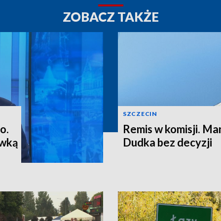
ZOBACZ TAKŻE
SZCZECIN
o.
Remis w komisji. M
ewką
Dudka bez decyzji