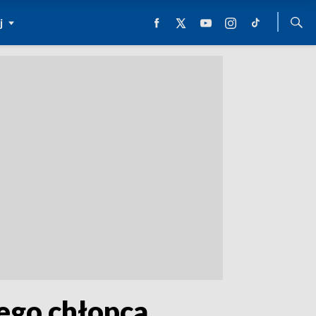
j
ego chłopca