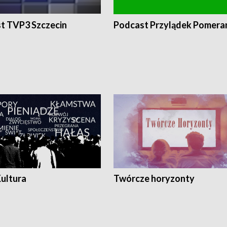
t TVP3 Szczecin
Podcast Przylądek Pomera
Kultura
Twórcze horyzonty