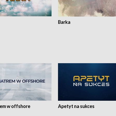
Barka
rem w offshore
Apetyt na sukces