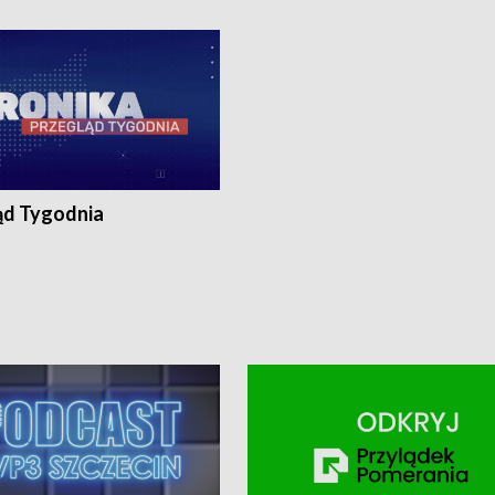
ronika@tvp.pl.
e-mail: kronika@tvp.pl.
ąd Tygodnia