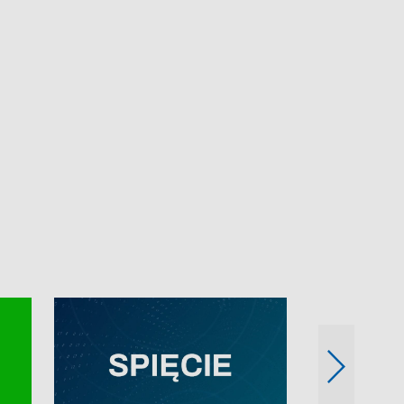
e-mail: kronika@tvp.pl.
e-mail: kronika@t