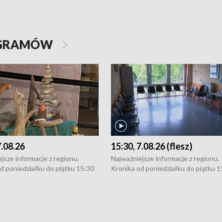
OGRAMÓW
7.08.26
15:30, 7.08.26 (flesz)
jsze informacje z regionu.
Najważniejsze informacje z regionu.
d poniedziałku do piątku 15:30
Kronika od poniedziałku do piątku 1
16:30 (+ rozmowa), 18:30, 21:30.
(flesz), 16:30 (+ rozmowa), 18:30, 21
y i święta 15:30 i 16:30
W weekendy i święta 15:30 i 16:30
8:30 i 21:30. Dziennikarze czekają
(flesz), 18:30 i 21:30. Dziennikarze c
a zgłoszenia: Szczecin - tel. 91-
na Państwa zgłoszenia: Szczecin - te
0, Koszalin - tel. 94-34-50-054,
4 8-10-400, Koszalin - tel. 94-34-50