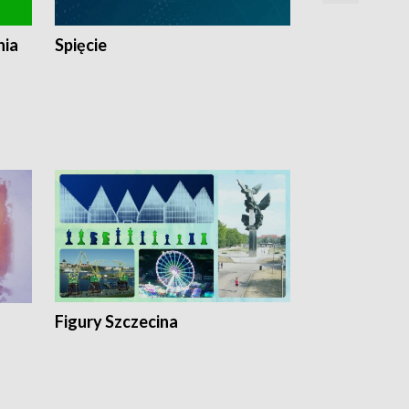
nia
Spięcie
Niedziałkow
Figury Szczecina