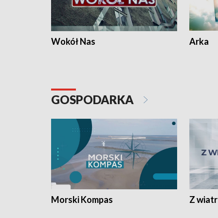
Wokół Nas
Arka
GOSPODARKA
Morski Kompas
Z wiat