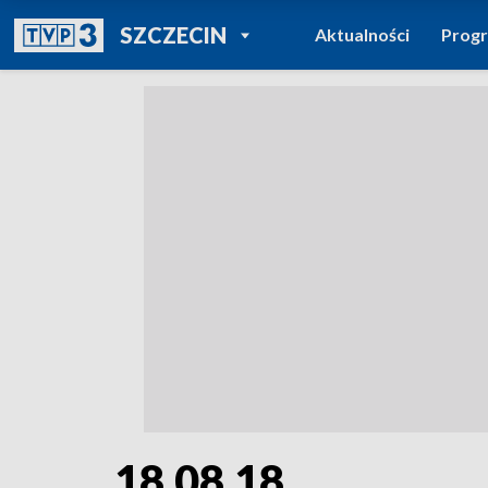
POWRÓT DO
SZCZECIN
Aktualności
Prog
TVP REGIONY
18.08.18