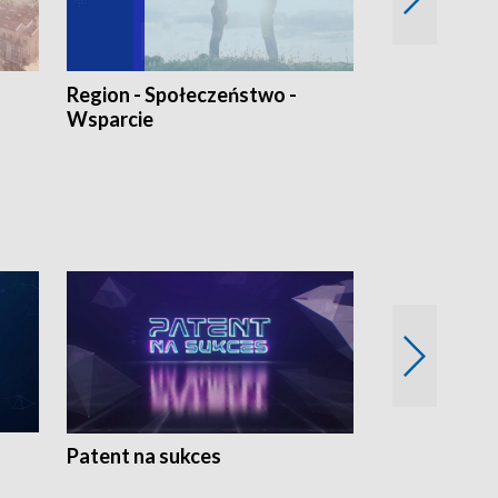
Region - Społeczeństwo -
Bez Barier
Wsparcie
Patent na sukces
Rolnictwo w 