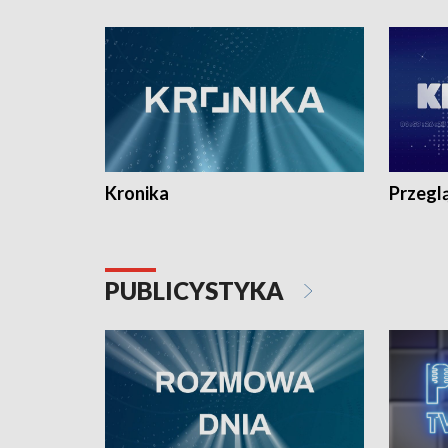
e-mail: kronika@tvp.pl.
e-mail: k
Kronika
Przegl
PUBLICYSTYKA