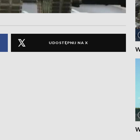
UDOSTĘPNIJ NA X
W
W