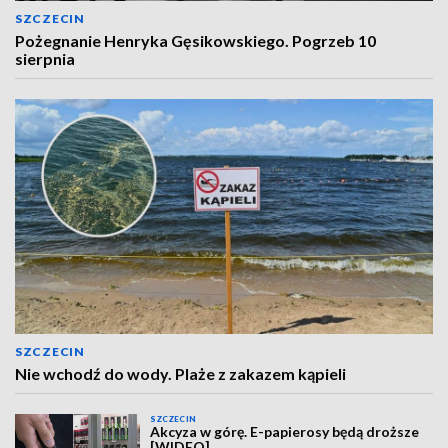
SZCZECIN
Pożegnanie Henryka Gęsikowskiego. Pogrzeb 10
sierpnia
SZCZECIN
Nie wchodź do wody. Plaże z zakazem kąpieli
SZCZECIN
Akcyza w górę. E-papierosy będą droższe
[WIDEO]