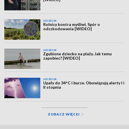
SZCZECIN
Rolnicy kontra myśliwi. Spór o
odszkodowania [WIDEO]
SZCZECIN
Zgubione dziecko na plaży. Jak temu
zapobiec? [WIDEO]
SZCZECIN
Upały do 34°C i burze. Obowiązują alerty I i
II stopnia
ZOBACZ WIĘCEJ