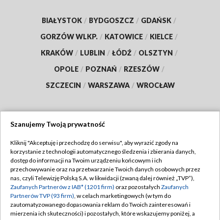
BIAŁYSTOK
/
BYDGOSZCZ
/
GDAŃSK
/
GORZÓW WLKP.
/
KATOWICE
/
KIELCE
/
KRAKÓW
/
LUBLIN
/
ŁÓDŹ
/
OLSZTYN
/
OPOLE
/
POZNAŃ
/
RZESZÓW
/
SZCZECIN
/
WARSZAWA
/
WROCŁAW
Szanujemy Twoją prywatność
Dołącz do nas:
Kliknij "Akceptuję i przechodzę do serwisu", aby wyrazić zgody na
korzystanie z technologii automatycznego śledzenia i zbierania danych,
TVP
dostęp do informacji na Twoim urządzeniu końcowym i ich
Abonament TVP
przechowywanie oraz na przetwarzanie Twoich danych osobowych przez
Regulamin TVP
nas, czyli Telewizję Polską S.A. w likwidacji (zwaną dalej również „TVP”),
Emisja w TVP
Polityka prywatności
Zaufanych Partnerów z IAB* (1201 firm)
oraz pozostałych
Zaufanych
Partnerów TVP (93 firm)
, w celach marketingowych (w tym do
Centrum informacji TVP
Moje zgody
zautomatyzowanego dopasowania reklam do Twoich zainteresowań i
mierzenia ich skuteczności) i pozostałych, które wskazujemy poniżej, a
Naziemna Telewizja Cyfrowa
Pomoc