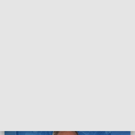
POWRÓT DO
SZCZECIN
TVP REGIONY
Dobrzyński: Aby „Dobra Zmiana” dotarła
do każdej gminy
2018-08-20
kb