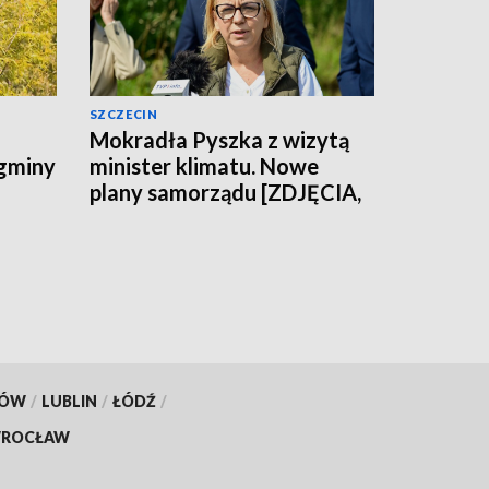
SZCZECIN
Mokradła Pyszka z wizytą
 gminy
minister klimatu. Nowe
plany samorządu [ZDJĘCIA,
WIDEO]
KÓW
/
LUBLIN
/
ŁÓDŹ
/
ROCŁAW