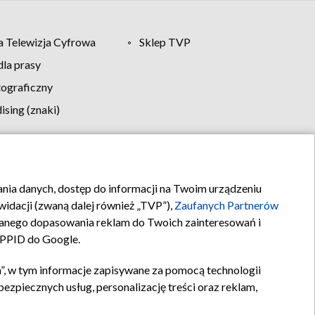
 Telewizja Cyfrowa
Sklep TVP
la prasy
tograficzny
sing (znaki)
klamy
Kontakt
rania danych, dostęp do informacji na Twoim urządzeniu
idacji (zwaną dalej również „TVP”),
Zaufanych Partnerów
anego dopasowania reklam do Twoich zainteresowań i
a PPID do Google.
”, w tym informacje zapisywane za pomocą technologii
zpiecznych usług, personalizację treści oraz reklam,