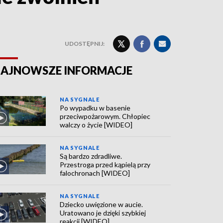
UDOSTĘPNIJ:
AJNOWSZE INFORMACJE
NA SYGNALE
Po wypadku w basenie
przeciwpożarowym. Chłopiec
walczy o życie [WIDEO]
NA SYGNALE
Są bardzo zdradliwe.
Przestroga przed kąpielą przy
falochronach [WIDEO]
NA SYGNALE
Dziecko uwięzione w aucie.
Uratowano je dzięki szybkiej
reakcji [WIDEO]