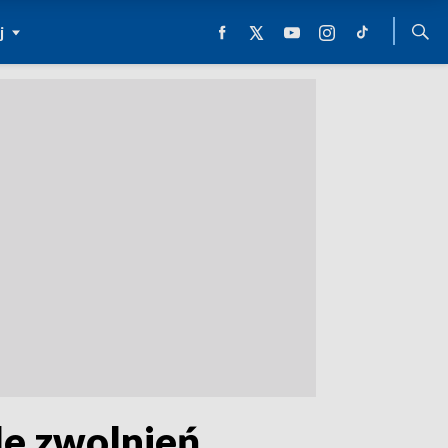
j
le zwolnień