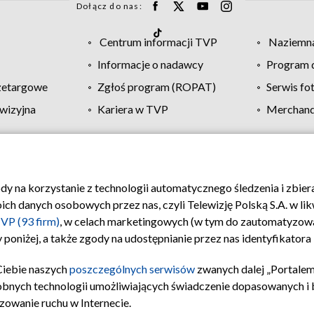
Dołącz do nas:
Centrum informacji TVP
Naziemna
Informacje o nadawcy
Program d
zetargowe
Zgłoś program (ROPAT)
Serwis fo
wizyjna
Kariera w TVP
Merchandi
Polityka prywatności
Moje zgody
Pomoc
Biuro re
ody na korzystanie z technologii automatycznego śledzenia i zbie
 danych osobowych przez nas, czyli Telewizję Polską S.A. w likw
VP (93 firm)
, w celach marketingowych (w tym do zautomatyzow
 poniżej, a także zgody na udostępnianie przez nas identyfikator
Ciebie naszych
poszczególnych serwisów
zwanych dalej „Portalem
obnych technologii umożliwiających świadczenie dopasowanych i be
zowanie ruchu w Internecie.