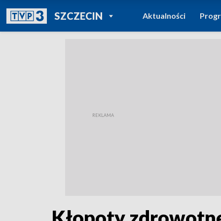
POWRÓT DO
SZCZECIN
Aktualności
Prog
TVP REGIONY
Kłopoty zdrowotne