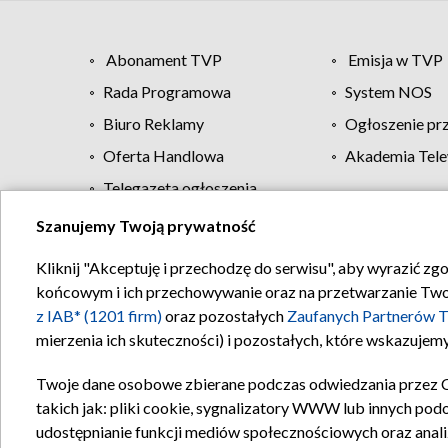
Abonament TVP
Emisja w TVP
Rada Programowa
System NOS
Biuro Reklamy
Ogłoszenie pr
Oferta Handlowa
Akademia Tele
Telegazeta ogłoszenia
Szanujemy Twoją prywatność
Regulamin TVP
Kliknij "Akceptuję i przechodzę do serwisu", aby wyrazić zg
końcowym i ich przechowywanie oraz na przetwarzanie Twoich
z IAB* (1201 firm)
oraz pozostałych
Zaufanych Partnerów T
mierzenia ich skuteczności) i pozostałych, które wskazujemy
Twoje dane osobowe zbierane podczas odwiedzania przez 
takich jak: pliki cookie, sygnalizatory WWW lub innych pod
udostępnianie funkcji mediów społecznościowych oraz anali