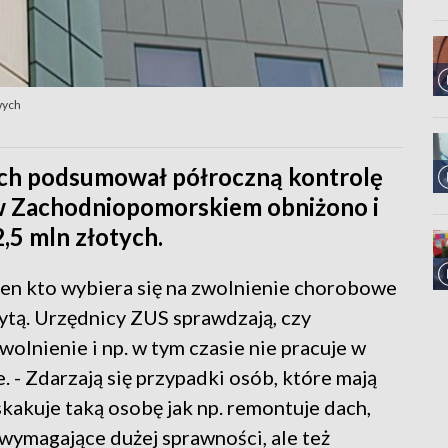
wych
ch podsumował półroczną kontrolę
w Zachodniopomorskiem obniżono i
2,5 mln złotych.
 ten kto wybiera się na zwolnienie chorobowe
zytą. Urzędnicy ZUS sprawdzają, czy
lnienie i np. w tym czasie nie pracuje w
e. - Zdarzają się przypadki osób, które mają
skakuje taką osobę jak np. remontuje dach,
wymagające dużej sprawności, ale też