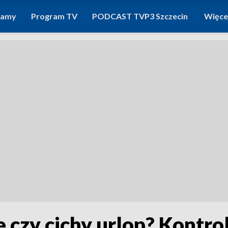
ramy
Program TV
PODCAST TVP3 Szczecin
Więce
 czy cichy urlop? Kontro