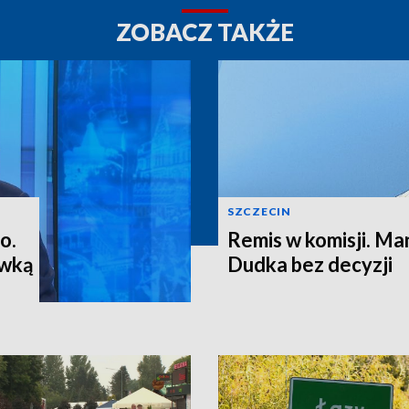
ZOBACZ TAKŻE
SZCZECIN
o.
Remis w komisji. M
ewką
Dudka bez decyzji