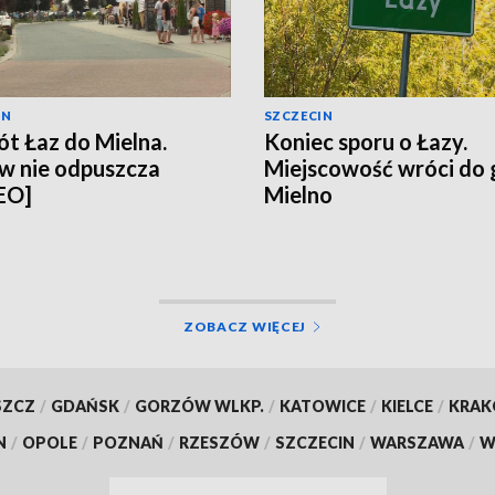
IN
SZCZECIN
t Łaz do Mielna.
Koniec sporu o Łazy.
w nie odpuszcza
Miejscowość wróci do
EO]
Mielno
ZOBACZ WIĘCEJ
SZCZ
/
GDAŃSK
/
GORZÓW WLKP.
/
KATOWICE
/
KIELCE
/
KRA
N
/
OPOLE
/
POZNAŃ
/
RZESZÓW
/
SZCZECIN
/
WARSZAWA
/
W