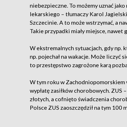
niebezpieczne. To możemy uznać jako
lekarskiego – tłumaczy Karol Jagiels
Szczecinie. A to może wstrzymać, a na
Takie przypadki miały miejsce, nawet g
W ekstremalnych sytuacjach, gdy np. kt
np. pojechał na wakacje. Może liczyć s
to przestępstwo zagrożone karą pozbaw
W tym roku w Zachodniopomorskiem w
wypłatę zasiłków chorobowych. ZUS – t
złotych, a cofnięto świadczenia choro
Polsce ZUS zaoszczędził na tym 100 m