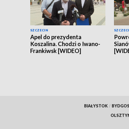
SZCZECIN
SZCZEC
Apel do prezydenta
Powró
Koszalina. Chodzi o Iwano-
Sianó
Frankiwsk [WIDEO]
[WID
BIAŁYSTOK
/
BYDGO
OLSZTY