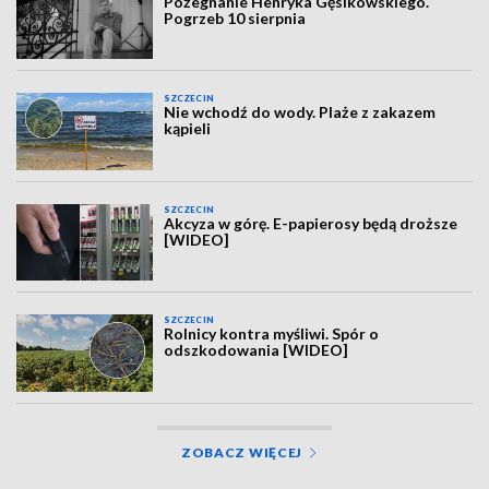
Pożegnanie Henryka Gęsikowskiego.
Pogrzeb 10 sierpnia
SZCZECIN
Nie wchodź do wody. Plaże z zakazem
kąpieli
SZCZECIN
Akcyza w górę. E-papierosy będą droższe
[WIDEO]
SZCZECIN
Rolnicy kontra myśliwi. Spór o
odszkodowania [WIDEO]
ZOBACZ WIĘCEJ