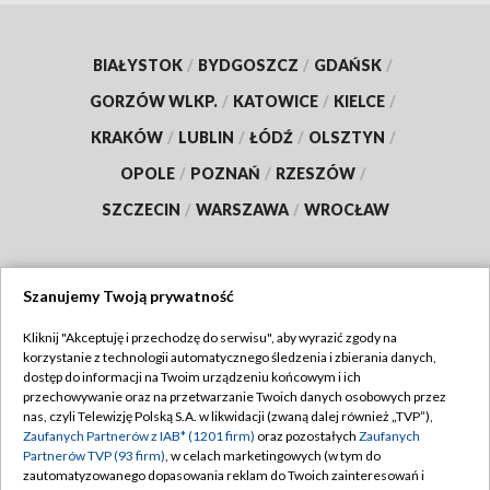
BIAŁYSTOK
/
BYDGOSZCZ
/
GDAŃSK
/
GORZÓW WLKP.
/
KATOWICE
/
KIELCE
/
KRAKÓW
/
LUBLIN
/
ŁÓDŹ
/
OLSZTYN
/
OPOLE
/
POZNAŃ
/
RZESZÓW
/
SZCZECIN
/
WARSZAWA
/
WROCŁAW
Szanujemy Twoją prywatność
Dołącz do nas:
Kliknij "Akceptuję i przechodzę do serwisu", aby wyrazić zgody na
korzystanie z technologii automatycznego śledzenia i zbierania danych,
TVP
dostęp do informacji na Twoim urządzeniu końcowym i ich
Abonament TVP
przechowywanie oraz na przetwarzanie Twoich danych osobowych przez
Regulamin TVP
nas, czyli Telewizję Polską S.A. w likwidacji (zwaną dalej również „TVP”),
Emisja w TVP
Polityka prywatności
Zaufanych Partnerów z IAB* (1201 firm)
oraz pozostałych
Zaufanych
Partnerów TVP (93 firm)
, w celach marketingowych (w tym do
Centrum informacji TVP
Moje zgody
zautomatyzowanego dopasowania reklam do Twoich zainteresowań i