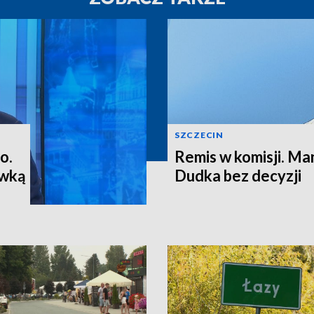
SZCZECIN
o.
Remis w komisji. M
ewką
Dudka bez decyzji