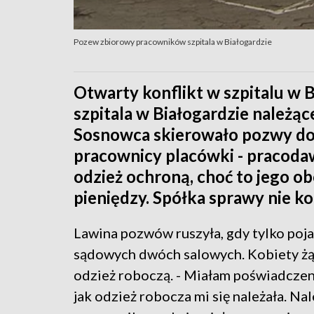
Pozew zbiorowy pracowników szpitala w Białogardzie
Otwarty konflikt w szpitalu w 
szpitala w Białogardzie należąc
Sosnowca skierowało pozwy do s
pracownicy placówki - pracoda
odzież ochroną, choć to jego o
pieniędzy. Spółka sprawy nie k
Lawina pozwów ruszyła, gdy tylko poja
sądowych dwóch salowych. Kobiety żąd
odzież roboczą. - Miałam poświadczenie
jak odzież robocza mi się należała. Nal