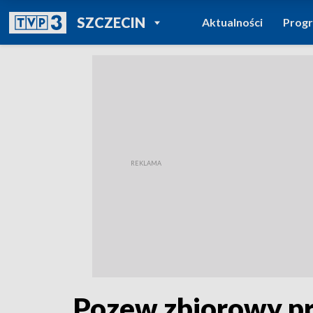
POWRÓT DO
SZCZECIN
Aktualności
Prog
TVP REGIONY
Pozew zbiorowy pr