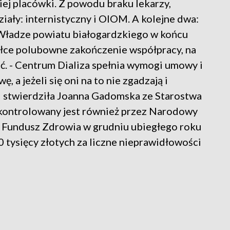
ej placówki. Z powodu braku lekarzy,
ły: internistyczny i OIOM. A kolejne dwa:
. Władze powiatu białogardzkiego w końcu
ółce polubowne zakończenie współpracy, na
ić. - Centrum Dializa spełnia wymogi umowy i
 a jeżeli się oni na to nie zgadzają i
ą – stwierdziła Joanna Gadomska ze Starostwa
 kontrolowany jest również przez Narodowy
 Fundusz Zdrowia w grudniu ubiegłego roku
0 tysięcy złotych za liczne nieprawidłowości