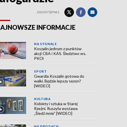
UDOSTĘPNIJ:
AJNOWSZE INFORMACJE
NA SYGNALE
Koszalin jednym z punktów
akcji CBA i KAS. Śledztwo ws.
PKOl
SPORT
Gwardia Koszalin gotowa do
walki. Będzie lepszy sezon?
[WIDEO]
KULTURA
Kobiety i sztuka w Starej
Rzeźni. Ruszyła wystawa
„Śledź mnie” [WIDEO]
NA DROGACH