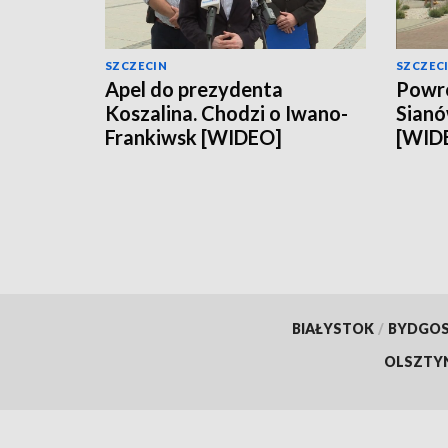
SZCZECIN
SZCZEC
Apel do prezydenta
Powró
Koszalina. Chodzi o Iwano-
Sianó
Frankiwsk [WIDEO]
[WID
BIAŁYSTOK
/
BYDGO
OLSZTY