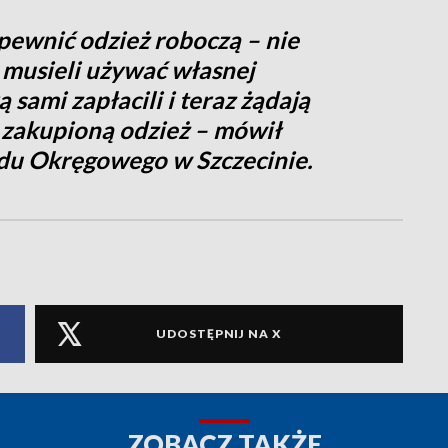
apewnić odzież roboczą – nie
 musieli używać własnej
 sami zapłacili i teraz żądają
 zakupioną odzież – mówił
du Okręgowego w Szczecinie.
UDOSTĘPNIJ NA X
ZOBACZ TAKŻE