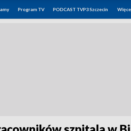
ramy
Program TV
PODCAST TVP3 Szczecin
Więce
acowników szpitala w Bi