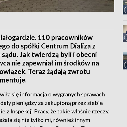
Białogardzie. 110 pracowników
ego do spółki Centrum Dializa z
ądu. Jak twierdzą byli i obecni
wca nie zapewniał im środków na
bowiązek. Teraz żądają zwrotu
omentuje.
wiła się informacja o wygranych sprawach
ały pieniędzy za zakupioną przez siebie
 z Inspekcji Pracy, że takie właśnie rzeczy,
eżała się nie tylko mi, również innym