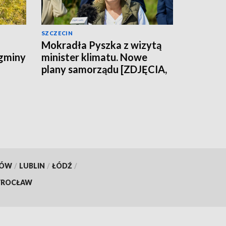
SZCZECIN
Mokradła Pyszka z wizytą
 gminy
minister klimatu. Nowe
plany samorządu [ZDJĘCIA,
WIDEO]
KÓW
/
LUBLIN
/
ŁÓDŹ
/
ROCŁAW