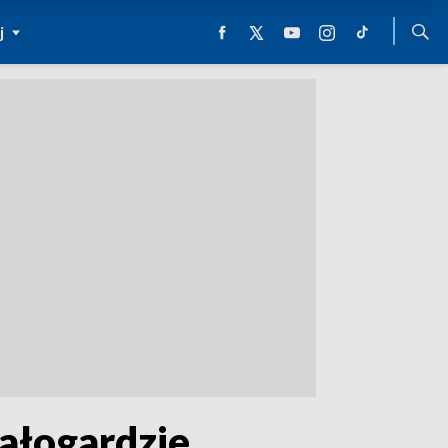
j
ałogardzie