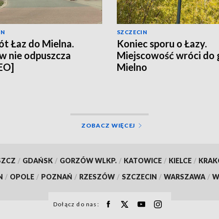
IN
SZCZECIN
t Łaz do Mielna.
Koniec sporu o Łazy.
w nie odpuszcza
Miejscowość wróci do
EO]
Mielno
ZOBACZ WIĘCEJ
SZCZ
/
GDAŃSK
/
GORZÓW WLKP.
/
KATOWICE
/
KIELCE
/
KRA
N
/
OPOLE
/
POZNAŃ
/
RZESZÓW
/
SZCZECIN
/
WARSZAWA
/
W
Dołącz do nas: