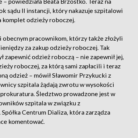
e – powiedziała Beata Brzostko. Teraz na
sądu II instancji, który nakazuje szpitalowi
 komplet odzieży roboczej.
i obecnym pracownikom, którzy także złożyli
ieniędzy za zakup odzieży roboczej. Tak
ył zapewnić odzież roboczą – nie zapewnił jej,
eży roboczej, za którą sami zapłacili i teraz
oną odzież – mówił Sławomir Przykucki z
nicy szpitala żądają zwrotu w wysokości
ż prokuratura. Śledztwo prowadzone jest w
cowników szpitala w związku z
 Spółka Centrum Dializa, która zarządza
chce komentować.