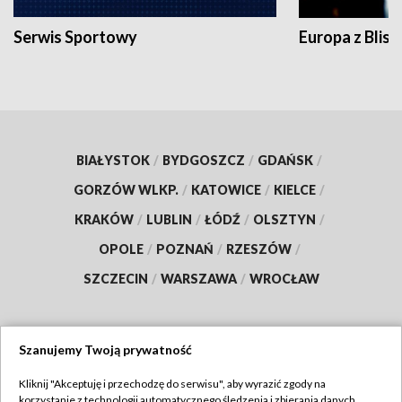
Serwis Sportowy
Europa z Blisk
BIAŁYSTOK
/
BYDGOSZCZ
/
GDAŃSK
/
GORZÓW WLKP.
/
KATOWICE
/
KIELCE
/
KRAKÓW
/
LUBLIN
/
ŁÓDŹ
/
OLSZTYN
/
OPOLE
/
POZNAŃ
/
RZESZÓW
/
SZCZECIN
/
WARSZAWA
/
WROCŁAW
Szanujemy Twoją prywatność
Dołącz do nas:
Kliknij "Akceptuję i przechodzę do serwisu", aby wyrazić zgody na
korzystanie z technologii automatycznego śledzenia i zbierania danych,