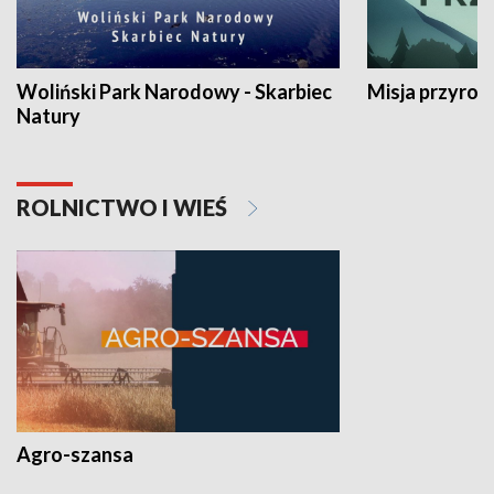
Woliński Park Narodowy - Skarbiec
Misja przyrod
Natury
ROLNICTWO I WIEŚ
Agro-szansa