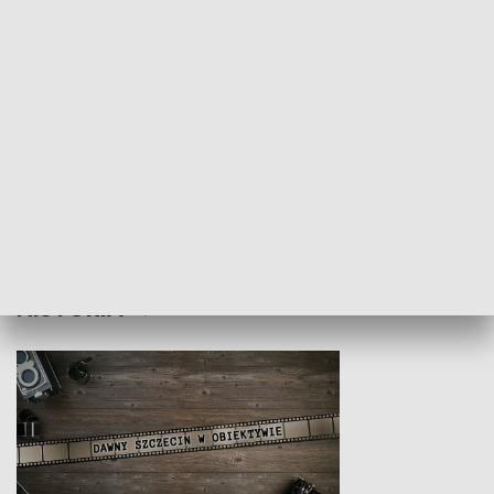
Z indeksem w ręku
Droga po suk
HISTORIA