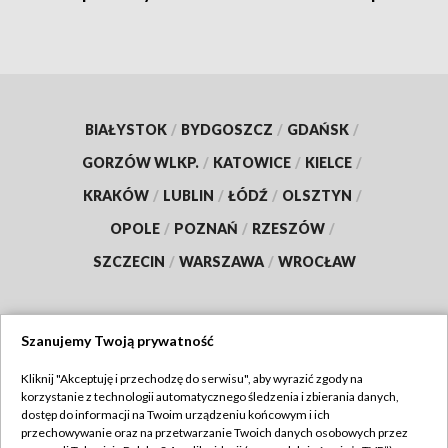
BIAŁYSTOK
/
BYDGOSZCZ
/
GDAŃSK
/
GORZÓW WLKP.
/
KATOWICE
/
KIELCE
/
KRAKÓW
/
LUBLIN
/
ŁÓDŹ
/
OLSZTYN
/
OPOLE
/
POZNAŃ
/
RZESZÓW
/
SZCZECIN
/
WARSZAWA
/
WROCŁAW
Szanujemy Twoją prywatność
Dołącz do nas:
Kliknij "Akceptuję i przechodzę do serwisu", aby wyrazić zgody na
korzystanie z technologii automatycznego śledzenia i zbierania danych,
TVP
dostęp do informacji na Twoim urządzeniu końcowym i ich
Abonament TVP
przechowywanie oraz na przetwarzanie Twoich danych osobowych przez
Regulamin TVP