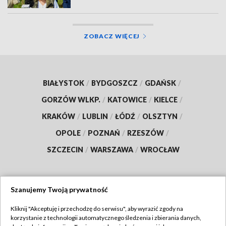
ZOBACZ WIĘCEJ
BIAŁYSTOK
/
BYDGOSZCZ
/
GDAŃSK
/
GORZÓW WLKP.
/
KATOWICE
/
KIELCE
/
KRAKÓW
/
LUBLIN
/
ŁÓDŹ
/
OLSZTYN
/
OPOLE
/
POZNAŃ
/
RZESZÓW
/
SZCZECIN
/
WARSZAWA
/
WROCŁAW
Szanujemy Twoją prywatność
Dołącz do nas:
Kliknij "Akceptuję i przechodzę do serwisu", aby wyrazić zgody na
korzystanie z technologii automatycznego śledzenia i zbierania danych,
TVP