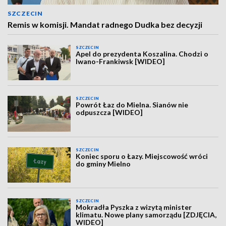
SZCZECIN
Remis w komisji. Mandat radnego Dudka bez decyzji
SZCZECIN
Apel do prezydenta Koszalina. Chodzi o
Iwano-Frankiwsk [WIDEO]
SZCZECIN
Powrót Łaz do Mielna. Sianów nie
odpuszcza [WIDEO]
SZCZECIN
Koniec sporu o Łazy. Miejscowość wróci
do gminy Mielno
SZCZECIN
Mokradła Pyszka z wizytą minister
klimatu. Nowe plany samorządu [ZDJĘCIA,
WIDEO]