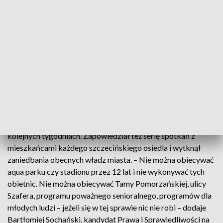
przemysłu stoczniowego, korzystniejsze podatki, remonty
dróg, stworzenie osiedlowych centrów społecznych i
rewitalizację kamienic w centrum miasta. Wizja powstała
przede wszystkim we współpracy z mieszkańcami. -
Wynikała z rozmów zarówno samego kandydata, nas
radnych, a także wielu innych osób z mieszkańcami miasta,
którzy przychodzili do nas i mówili jasno co należy w mieście
zmienić – wyjaśnia Marek Duklanowski, szczeciński radny
Prawa i Sprawiedliwości.
Szczegóły programu Sochański będzie przedstawiać w
kolejnych tygodniach. Zapowiedział też serię spotkań z
mieszkańcami każdego szczecińskiego osiedla i wytknął
zaniedbania obecnych władz miasta. – Nie można obiecywać
aqua parku czy stadionu przez 12 lat i nie wykonywać tych
obietnic. Nie można obiecywać Tamy Pomorzańskiej, ulicy
Szafera, programu poważnego senioralnego, programów dla
młodych ludzi – jeżeli się w tej sprawie nic nie robi – dodaje
Bartłomiej Sochański, kandydat Prawa i Sprawiedliwości na