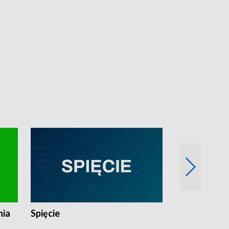
nia
Spięcie
Niedziałkow