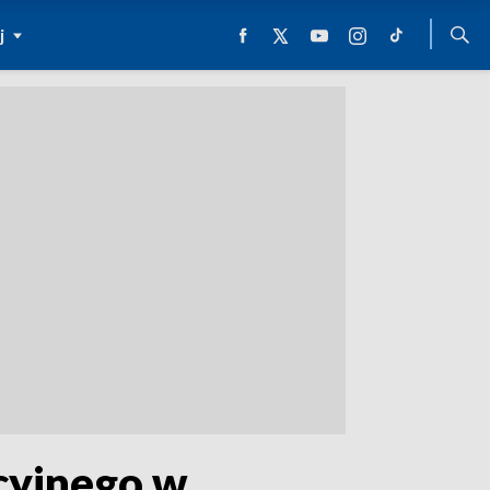
j
cyjnego w