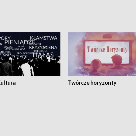
Kultura
Twórcze horyzonty