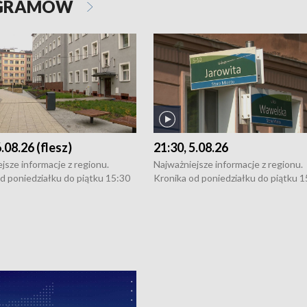
OGRAMÓW
6.08.26 (flesz)
21:30, 5.08.26
jsze informacje z regionu.
Najważniejsze informacje z regionu.
d poniedziałku do piątku 15:30
Kronika od poniedziałku do piątku 1
16:30 (+ rozmowa), 18:30, 21:30.
(flesz), 16:30 (+ rozmowa), 18:30, 21
y i święta 15:30 i 16:30
W weekendy i święta 15:30 i 16:30
8:30 i 21:30. Dziennikarze czekają
(flesz), 18:30 i 21:30. Dziennikarze c
a zgłoszenia: Szczecin - tel. 91-
na Państwa zgłoszenia: Szczecin - te
0, Koszalin - tel. 94-34-50-054,
4 8-10-400, Koszalin - tel. 94-34-50
ronika@tvp.pl.
e-mail: kronika@tvp.pl.