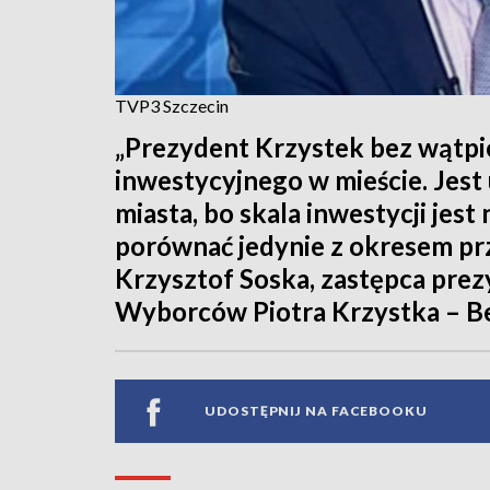
TVP3 Szczecin
„Prezydent Krzystek bez wątpi
inwestycyjnego w mieście. Jes
miasta, bo skala inwestycji je
porównać jedynie z okresem p
Krzysztof Soska, zastępca prez
Wyborców Piotra Krzystka – Be
UDOSTĘPNIJ NA FACEBOOKU