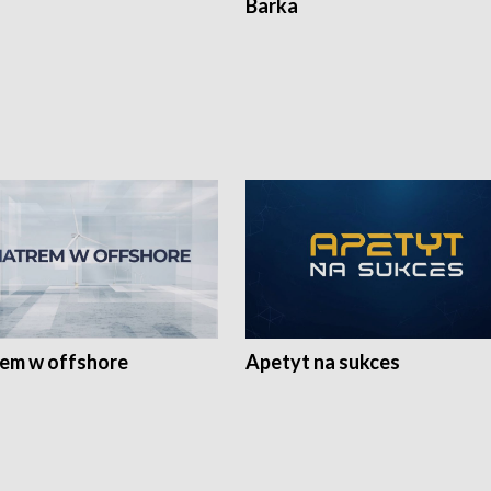
Barka
rem w offshore
Apetyt na sukces