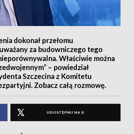
enia dokonał przełomu
t uważany za budowniczego tego
st nieporównywalna. Właściwie można
rzedwojennym” – powiedział
ydenta Szczecina z Komitetu
zpartyjni. Zobacz całą rozmowę.
UDOSTĘPNIJ NA X