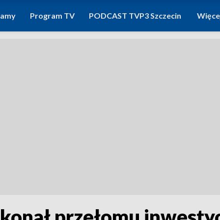
ramy
Program TV
PODCAST TVP3 Szczecin
Więce
okonał przełomu inwesty