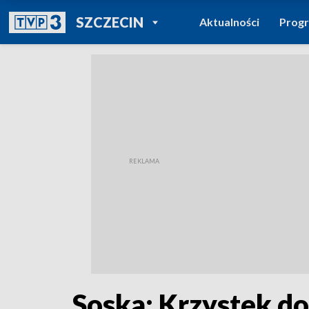
POWRÓT DO
SZCZECIN
Aktualności
Prog
TVP REGIONY
Soska: Krzystek d