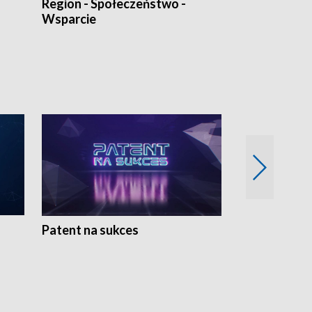
Region - Społeczeństwo -
Bez Barier
Wsparcie
Patent na sukces
Rolnictwo w 