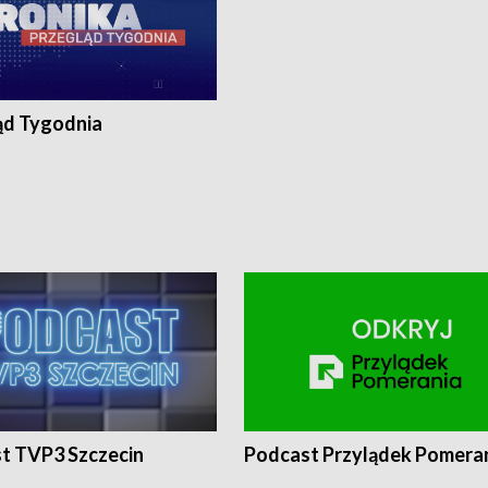
ąd Tygodnia
t TVP3 Szczecin
Podcast Przylądek Pomera