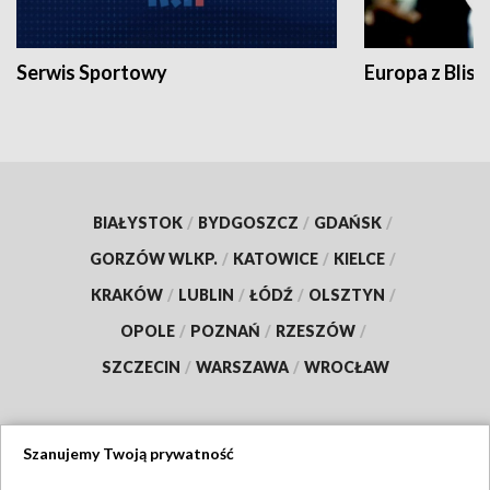
Serwis Sportowy
Europa z Blisk
BIAŁYSTOK
/
BYDGOSZCZ
/
GDAŃSK
/
GORZÓW WLKP.
/
KATOWICE
/
KIELCE
/
KRAKÓW
/
LUBLIN
/
ŁÓDŹ
/
OLSZTYN
/
OPOLE
/
POZNAŃ
/
RZESZÓW
/
SZCZECIN
/
WARSZAWA
/
WROCŁAW
Szanujemy Twoją prywatność
Dołącz do nas: