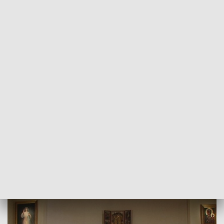
POWRÓT DO
SZCZECIN
TVP REGIONY
Uroczyste oratorium w wykonaniu chóru
z Rumunii
2018-08-23
Paulina Muskała / kb