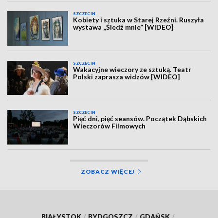
SZCZECIN
Kobiety i sztuka w Starej Rzeźni. Ruszyła
wystawa „Śledź mnie” [WIDEO]
SZCZECIN
Wakacyjne wieczory ze sztuką. Teatr
Polski zaprasza widzów [WIDEO]
SZCZECIN
Pięć dni, pięć seansów. Początek Dąbskich
Wieczorów Filmowych
ZOBACZ WIĘCEJ
BIAŁYSTOK
/
BYDGOSZCZ
/
GDAŃSK
/