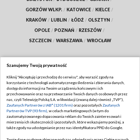
GORZÓW WLKP.
/
KATOWICE
/
KIELCE
/
KRAKÓW
/
LUBLIN
/
ŁÓDŹ
/
OLSZTYN
/
OPOLE
/
POZNAŃ
/
RZESZÓW
/
SZCZECIN
/
WARSZAWA
/
WROCŁAW
Szanujemy Twoją prywatność
Dołącz do nas:
Kliknij "Akceptuję i przechodzę do serwisu", aby wyrazić zgody na
korzystanie z technologii automatycznego śledzenia i zbierania danych,
TVP
dostęp do informacji na Twoim urządzeniu końcowym i ich
Abonament TVP
przechowywanie oraz na przetwarzanie Twoich danych osobowych przez
Regulamin TVP
nas, czyli Telewizję Polską S.A. w likwidacji (zwaną dalej również „TVP”),
Emisja w TVP
Polityka prywatności
Zaufanych Partnerów z IAB* (1201 firm)
oraz pozostałych
Zaufanych
Partnerów TVP (93 firm)
, w celach marketingowych (w tym do
Centrum informacji TVP
Moje zgody
zautomatyzowanego dopasowania reklam do Twoich zainteresowań i
mierzenia ich skuteczności) i pozostałych, które wskazujemy poniżej, a
Naziemna Telewizja Cyfrowa
Pomoc
także zgody na udostępnianie przez nas identyfikatora PPID do Google.
Sklep TVP
Biuro reklamy
Twoje dane osobowe zbierane podczas odwiedzania przez Ciebie naszych