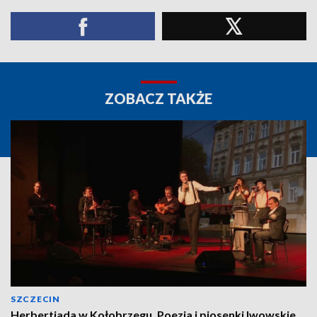
ZOBACZ TAKŻE
SZCZECIN
Herbertiada w Kołobrzegu. Poezja i piosenki lwowskie