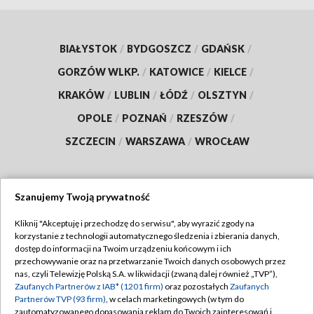
BIAŁYSTOK
/
BYDGOSZCZ
/
GDAŃSK
/
GORZÓW WLKP.
/
KATOWICE
/
KIELCE
/
KRAKÓW
/
LUBLIN
/
ŁÓDŹ
/
OLSZTYN
/
OPOLE
/
POZNAŃ
/
RZESZÓW
/
SZCZECIN
/
WARSZAWA
/
WROCŁAW
Szanujemy Twoją prywatność
Dołącz do nas:
Kliknij "Akceptuję i przechodzę do serwisu", aby wyrazić zgody na
korzystanie z technologii automatycznego śledzenia i zbierania danych,
TVP
dostęp do informacji na Twoim urządzeniu końcowym i ich
Abonament TVP
przechowywanie oraz na przetwarzanie Twoich danych osobowych przez
Regulamin TVP
nas, czyli Telewizję Polską S.A. w likwidacji (zwaną dalej również „TVP”),
Emisja w TVP
Polityka prywatności
Zaufanych Partnerów z IAB* (1201 firm)
oraz pozostałych
Zaufanych
Partnerów TVP (93 firm)
, w celach marketingowych (w tym do
Centrum informacji TVP
Moje zgody
zautomatyzowanego dopasowania reklam do Twoich zainteresowań i