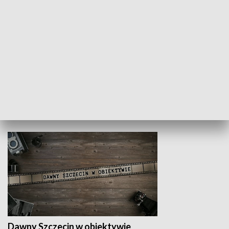
Z indeksem w ręku
Droga po suk
HISTORIA
Dawny Szczecin w obiektywie