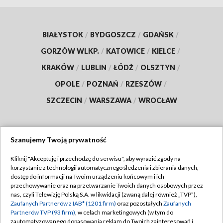
BIAŁYSTOK
/
BYDGOSZCZ
/
GDAŃSK
/
GORZÓW WLKP.
/
KATOWICE
/
KIELCE
/
KRAKÓW
/
LUBLIN
/
ŁÓDŹ
/
OLSZTYN
/
OPOLE
/
POZNAŃ
/
RZESZÓW
/
SZCZECIN
/
WARSZAWA
/
WROCŁAW
Szanujemy Twoją prywatność
Dołącz do nas:
Kliknij "Akceptuję i przechodzę do serwisu", aby wyrazić zgody na
korzystanie z technologii automatycznego śledzenia i zbierania danych,
TVP
dostęp do informacji na Twoim urządzeniu końcowym i ich
Abonament TVP
przechowywanie oraz na przetwarzanie Twoich danych osobowych przez
Regulamin TVP
nas, czyli Telewizję Polską S.A. w likwidacji (zwaną dalej również „TVP”),
Emisja w TVP
Polityka prywatności
Zaufanych Partnerów z IAB* (1201 firm)
oraz pozostałych
Zaufanych
Partnerów TVP (93 firm)
, w celach marketingowych (w tym do
Centrum informacji TVP
Moje zgody
zautomatyzowanego dopasowania reklam do Twoich zainteresowań i