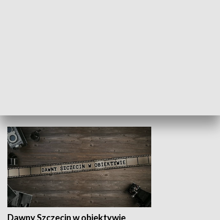
Z indeksem w ręku
Droga po suk
HISTORIA
Dawny Szczecin w obiektywie