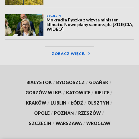
SZCZECIN
Mokradła Pyszka z wizytą minister
klimatu. Nowe plany samorządu [ZDJĘCIA,
WIDEO]
ZOBACZ WIĘCEJ
BIAŁYSTOK
/
BYDGOSZCZ
/
GDAŃSK
/
GORZÓW WLKP.
/
KATOWICE
/
KIELCE
/
KRAKÓW
/
LUBLIN
/
ŁÓDŹ
/
OLSZTYN
/
OPOLE
/
POZNAŃ
/
RZESZÓW
/
SZCZECIN
/
WARSZAWA
/
WROCŁAW