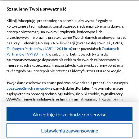
Szanujemy Twoją prywatność
Dołącz do nas:
Kliknij "Akceptuję i przechodzę do serwisu", aby wyrazić zgody na
korzystanie z technologii automatycznego śledzenia i zbierania danych,
TVP
dostęp do informacji na Twoim urządzeniu końcowym i ich
Abonament TVP
przechowywanie oraz na przetwarzanie Twoich danych osobowych przez
Regulamin TVP
nas, czyli Telewizję Polską S.A. w likwidacji (zwaną dalej również „TVP”),
Emisja w TVP
Polityka prywatności
Zaufanych Partnerów z IAB* (1201 firm)
oraz pozostałych
Zaufanych
Partnerów TVP (93 firm)
, w celach marketingowych (w tym do
Centrum informacji TVP
Moje zgody
zautomatyzowanego dopasowania reklam do Twoich zainteresowań i
mierzenia ich skuteczności) i pozostałych, które wskazujemy poniżej, a
Naziemna Telewizja Cyfrowa
Pomoc
także zgody na udostępnianie przez nas identyfikatora PPID do Google.
Sklep TVP
Biuro reklamy
Twoje dane osobowe zbierane podczas odwiedzania przez Ciebie naszych
Rada Programowa
Kontakt
poszczególnych serwisów
zwanych dalej „Portalem”, w tym informacje
zapisywane za pomocą technologii takich jak: pliki cookie, sygnalizatory
System NOS
WWW lub innych podobnych technologii umożliwiających świadczenie
dopasowanych i bezpiecznych usług, personalizację treści oraz reklam,
Informacje o nadawcy
Kanały
udostępnianie funkcji mediów społecznościowych oraz analizowanie
Akceptuję i przechodzę do serwisu
ruchu w Internecie.
Program dla prasy
©2026 Telewizja Polska S.A. w likwidacji
Biuro Reklamy
Twoje dane osobowe zbierane podczas odwiedzania przez Ciebie
Ustawienia zaawansowane
poszczególnych serwisów
na Portalu, takie jak adresy IP, identyfikatory
Ogłoszenie przetargowe