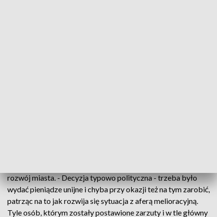
Inwestycję, za 22 miliony złotych, pod koniec 2013 roku
zrealizował Zachodniopomorski Zarząd Melioracji i
Urządzeń Wodnych w Szczecinie. Wrota działają
samoczynnie, a ich zadaniem jest ochrona okolicznych
miejscowości przed zalewaniem. Tyle, że zdaniem ekologów,
żeglarzy i przedsiębiorców – przynoszą więcej szkody niż
pożytku. - Wrota sztormowe są symbolem rządów PO na
Pomorzu Środkowym i na Pomorzu Zachodnim, mi jako
posłowi ziemi koszalińskiej jest przykro, że akurat Koszalin
dzisiaj cierpi z tego powodu – stwierdził Paweł Szefernaker,
wiceminister spraw wewnętrznych i administracji.
Zdaniem Mariusza Krajczyńskiego z Lepszego Koszalina
budowa wrót była niepotrzebna i na lata zablokowała
rozwój miasta. - Decyzja typowo polityczna - trzeba było
wydać pieniądze unijne i chyba przy okazji też na tym zarobić,
patrząc na to jak rozwija się sytuacja z aferą melioracyjną.
Tyle osób, którym zostały postawione zarzuty i w tle główny