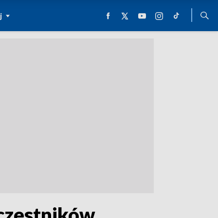
j
uczestników