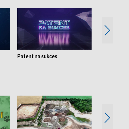
Patent na sukces
Rolnictwo w 