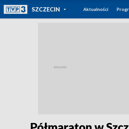
POWRÓT DO
SZCZECIN
Aktualności
Prog
TVP REGIONY
Półmaraton w Szcze