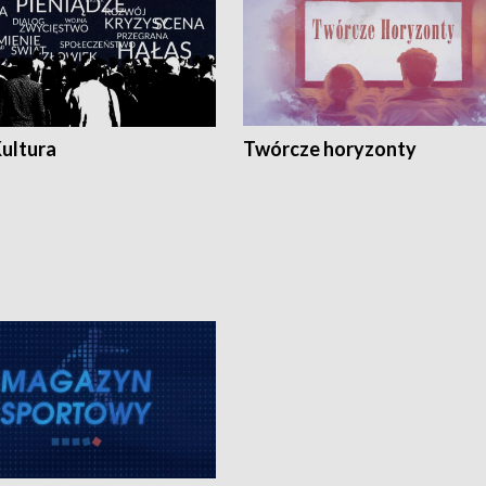
Kultura
Twórcze horyzonty