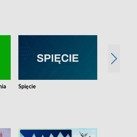
nia
Spięcie
Niedziałkow