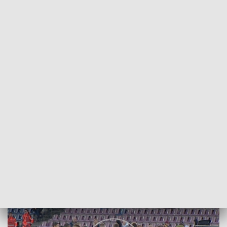
POWRÓT DO
SZCZECIN
TVP REGIONY
Pogoń Szczecin - Lechia Gdańsk 2:3
2018-08-26
Krzysztof Dziedzic/NS