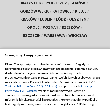
BIAŁYSTOK
/
BYDGOSZCZ
/
GDAŃSK
/
GORZÓW WLKP.
/
KATOWICE
/
KIELCE
/
KRAKÓW
/
LUBLIN
/
ŁÓDŹ
/
OLSZTYN
/
OPOLE
/
POZNAŃ
/
RZESZÓW
/
SZCZECIN
/
WARSZAWA
/
WROCŁAW
Szanujemy Twoją prywatność
Dołącz do nas:
Kliknij "Akceptuję i przechodzę do serwisu", aby wyrazić zgody na
korzystanie z technologii automatycznego śledzenia i zbierania danych,
TVP
dostęp do informacji na Twoim urządzeniu końcowym i ich
Abonament TVP
przechowywanie oraz na przetwarzanie Twoich danych osobowych przez
Regulamin TVP
nas, czyli Telewizję Polską S.A. w likwidacji (zwaną dalej również „TVP”),
Emisja w TVP
Polityka prywatności
Zaufanych Partnerów z IAB* (1201 firm)
oraz pozostałych
Zaufanych
Partnerów TVP (93 firm)
, w celach marketingowych (w tym do
Centrum informacji TVP
Moje zgody
zautomatyzowanego dopasowania reklam do Twoich zainteresowań i
mierzenia ich skuteczności) i pozostałych, które wskazujemy poniżej, a
Naziemna Telewizja Cyfrowa
Pomoc
także zgody na udostępnianie przez nas identyfikatora PPID do Google.
Sklep TVP