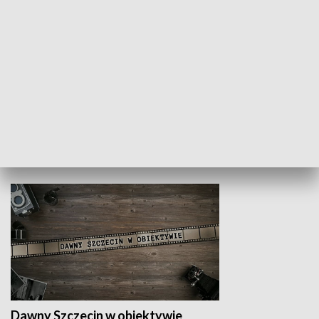
Z indeksem w ręku
Droga po suk
HISTORIA
Dawny Szczecin w obiektywie