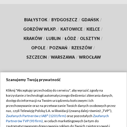
BIAŁYSTOK
/
BYDGOSZCZ
/
GDAŃSK
/
GORZÓW WLKP.
/
KATOWICE
/
KIELCE
/
KRAKÓW
/
LUBLIN
/
ŁÓDŹ
/
OLSZTYN
/
OPOLE
/
POZNAŃ
/
RZESZÓW
/
SZCZECIN
/
WARSZAWA
/
WROCŁAW
Szanujemy Twoją prywatność
Dołącz do nas:
Kliknij "Akceptuję i przechodzę do serwisu", aby wyrazić zgody na
korzystanie z technologii automatycznego śledzenia i zbierania danych,
TVP
dostęp do informacji na Twoim urządzeniu końcowym i ich
Abonament TVP
przechowywanie oraz na przetwarzanie Twoich danych osobowych przez
Regulamin TVP
nas, czyli Telewizję Polską S.A. w likwidacji (zwaną dalej również „TVP”),
Emisja w TVP
Polityka prywatności
Zaufanych Partnerów z IAB* (1201 firm)
oraz pozostałych
Zaufanych
Partnerów TVP (93 firm)
, w celach marketingowych (w tym do
Centrum informacji TVP
Moje zgody
zautomatyzowanego dopasowania reklam do Twoich zainteresowań i