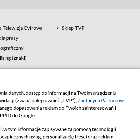
 Telewizja Cyfrowa
Sklep TVP
la prasy
tograficzny
sing (znaki)
klamy
Kontakt
rania danych, dostęp do informacji na Twoim urządzeniu
idacji (zwaną dalej również „TVP”),
Zaufanych Partnerów
anego dopasowania reklam do Twoich zainteresowań i
a PPID do Google.
”, w tym informacje zapisywane za pomocą technologii
zpiecznych usług, personalizację treści oraz reklam,