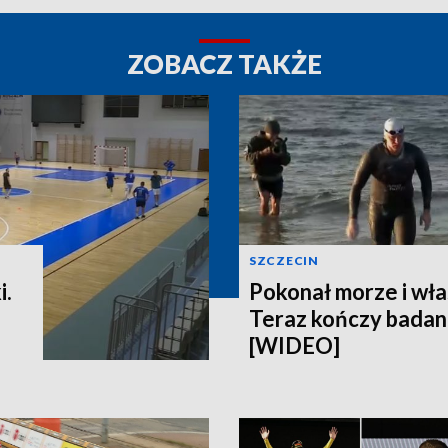
ZOBACZ TAKŻE
SZCZECIN
i.
Pokonał morze i wła
Teraz kończy badani
[WIDEO]