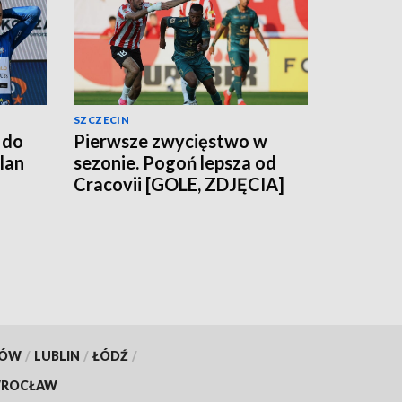
SZCZECIN
 do
Pierwsze zwycięstwo w
lan
sezonie. Pogoń lepsza od
Cracovii [GOLE, ZDJĘCIA]
KÓW
/
LUBLIN
/
ŁÓDŹ
/
ROCŁAW