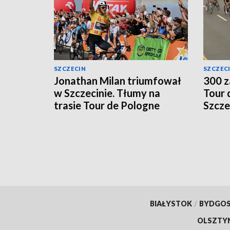
SZCZECIN
SZCZEC
Jonathan Milan triumfował
300 z
w Szczecinie. Tłumy na
Tour 
trasie Tour de Pologne
Szcze
[WIDEO, ZDJĘCIA]
BIAŁYSTOK
/
BYDGO
OLSZTY