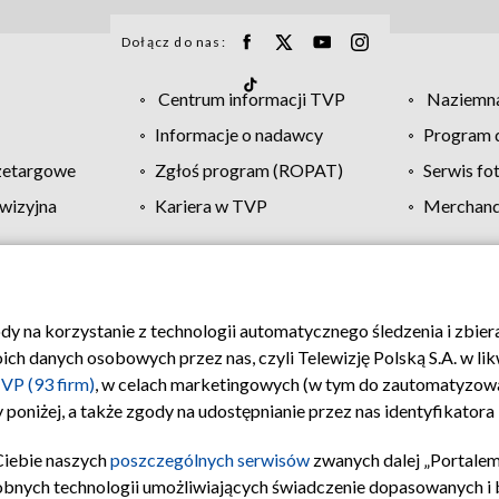
Dołącz do nas:
Centrum informacji TVP
Naziemna
Informacje o nadawcy
Program d
zetargowe
Zgłoś program (ROPAT)
Serwis fo
wizyjna
Kariera w TVP
Merchandi
Polityka prywatności
Moje zgody
Pomoc
Biuro re
ody na korzystanie z technologii automatycznego śledzenia i zbie
 danych osobowych przez nas, czyli Telewizję Polską S.A. w likw
VP (93 firm)
, w celach marketingowych (w tym do zautomatyzow
 poniżej, a także zgody na udostępnianie przez nas identyfikator
Ciebie naszych
poszczególnych serwisów
zwanych dalej „Portalem
obnych technologii umożliwiających świadczenie dopasowanych i be