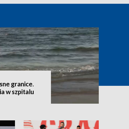
sne granice.
a w szpitalu