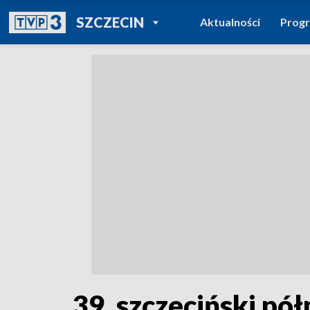
POWRÓT DO
SZCZECIN
Aktualności
Prog
TVP REGIONY
39. szczeciński pó