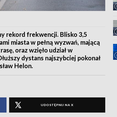
ny rekord frekwencji. Blisko 3,5
cami miasta w pełną wyzwań, mającą
rasę, oraz wzięło udział w
łuższy dystans najszybciej pokonał
sław Helon.
UDOSTĘPNIJ NA X