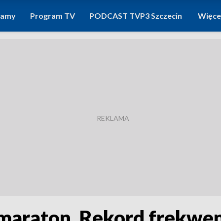
ramy
Program TV
PODCAST TVP3 Szczecin
Więce
łmaraton. Rekord frekwen