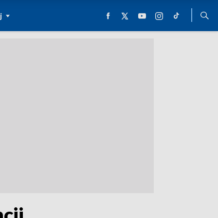
j
cji