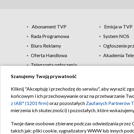
Abonament TVP
Emisja w TVP
Rada Programowa
System NOS
Biuro Reklamy
Ogłoszenie pr
Oferta Handlowa
Akademia Tele
Telegazeta ogłoszenia
Szanujemy Twoją prywatność
Regulamin TVP
Kliknij "Akceptuję i przechodzę do serwisu", aby wyrazić zg
końcowym i ich przechowywanie oraz na przetwarzanie Twoich
z IAB* (1201 firm)
oraz pozostałych
Zaufanych Partnerów T
mierzenia ich skuteczności) i pozostałych, które wskazujemy
Twoje dane osobowe zbierane podczas odwiedzania przez 
takich jak: pliki cookie, sygnalizatory WWW lub innych pod