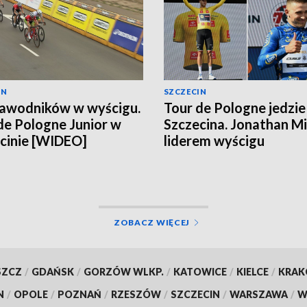
IN
SZCZECIN
awodników w wyścigu.
Tour de Pologne jedzie
de Pologne Junior w
Szczecina. Jonathan Mi
cinie [WIDEO]
liderem wyścigu
ZOBACZ WIĘCEJ
SZCZ
/
GDAŃSK
/
GORZÓW WLKP.
/
KATOWICE
/
KIELCE
/
KRA
N
/
OPOLE
/
POZNAŃ
/
RZESZÓW
/
SZCZECIN
/
WARSZAWA
/
W