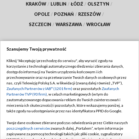
KRAKÓW
/
LUBLIN
/
ŁÓDŹ
/
OLSZTYN
/
OPOLE
/
POZNAŃ
/
RZESZÓW
/
SZCZECIN
/
WARSZAWA
/
WROCŁAW
Szanujemy Twoją prywatność
Dołącz do nas:
Kliknij "Akceptuję i przechodzę do serwisu", aby wyrazić zgody na
korzystanie z technologii automatycznego śledzenia i zbierania danych,
TVP
dostęp do informacji na Twoim urządzeniu końcowym i ich
Abonament TVP
przechowywanie oraz na przetwarzanie Twoich danych osobowych przez
Regulamin TVP
nas, czyli Telewizję Polską S.A. w likwidacji (zwaną dalej również „TVP”),
Emisja w TVP
Polityka prywatności
Zaufanych Partnerów z IAB* (1201 firm)
oraz pozostałych
Zaufanych
Partnerów TVP (93 firm)
, w celach marketingowych (w tym do
Centrum informacji TVP
Moje zgody
zautomatyzowanego dopasowania reklam do Twoich zainteresowań i
mierzenia ich skuteczności) i pozostałych, które wskazujemy poniżej, a
Naziemna Telewizja Cyfrowa
Pomoc
także zgody na udostępnianie przez nas identyfikatora PPID do Google.
Sklep TVP
Biuro reklamy
Twoje dane osobowe zbierane podczas odwiedzania przez Ciebie naszych
Rada Programowa
Kontakt
poszczególnych serwisów
zwanych dalej „Portalem”, w tym informacje
zapisywane za pomocą technologii takich jak: pliki cookie, sygnalizatory
System NOS