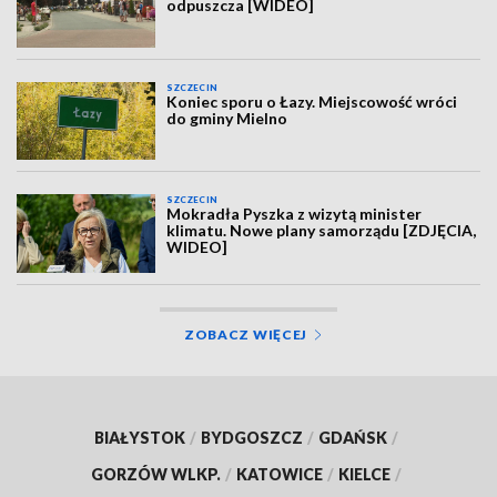
odpuszcza [WIDEO]
SZCZECIN
Koniec sporu o Łazy. Miejscowość wróci
do gminy Mielno
SZCZECIN
Mokradła Pyszka z wizytą minister
klimatu. Nowe plany samorządu [ZDJĘCIA,
WIDEO]
ZOBACZ WIĘCEJ
BIAŁYSTOK
/
BYDGOSZCZ
/
GDAŃSK
/
GORZÓW WLKP.
/
KATOWICE
/
KIELCE
/