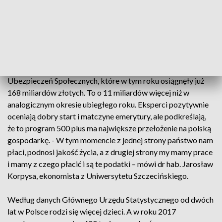
PIS - pieniądze na wsparcie polskich rodzin - są. – Cud nad
Wisłą, mało tego, ZUS ponownie nie odbierze z budżetu
państwa dotacji wielomiliardowych, które pobierał co roku –
mówi Leszek Dobrzyński, poseł PiS.
Jest to to możliwe dzięki wpływom do Funduszu
Ubezpieczeń Społecznych, które w tym roku osiągnęły już
168 miliardów złotych. To o 11 miliardów więcej niż w
analogicznym okresie ubiegłego roku. Eksperci pozytywnie
oceniają dobry start i matczyne emerytury, ale podkreślają,
że to program 500 plus ma największe przełożenie na polską
gospodarkę. - W tym momencie z jednej strony państwo nam
płaci, podnosi jakość życia, a z drugiej strony my mamy prace
i mamy z czego płacić i są te podatki – mówi dr hab. Jarosław
Korpysa, ekonomista z Uniwersytetu Szczecińskiego.
Według danych Głównego Urzędu Statystycznego od dwóch
lat w Polsce rodzi się więcej dzieci. A w roku 2017