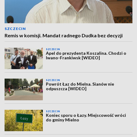
SZCZECIN
Remis w komisji. Mandat radnego Dudka bez decyzji
SZCZECIN
Apel do prezydenta Koszalina. Chodzi o
Iwano-Frankiwsk [WIDEO]
SZCZECIN
Powrót Łaz do Mielna. Sianów nie
odpuszcza [WIDEO]
SZCZECIN
Koniec sporu o Łazy. Miejscowość wróci
do gminy Mielno