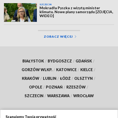
SZCZECIN
Mokradła Pyszka z wizytą minister
klimatu. Nowe plany samorządu [ZDJĘCIA,
WIDEO]
ZOBACZ WIĘCEJ
BIAŁYSTOK
/
BYDGOSZCZ
/
GDAŃSK
/
GORZÓW WLKP.
/
KATOWICE
/
KIELCE
/
KRAKÓW
/
LUBLIN
/
ŁÓDŹ
/
OLSZTYN
/
OPOLE
/
POZNAŃ
/
RZESZÓW
/
SZCZECIN
/
WARSZAWA
/
WROCŁAW
Szanujemy Twoją prywatność