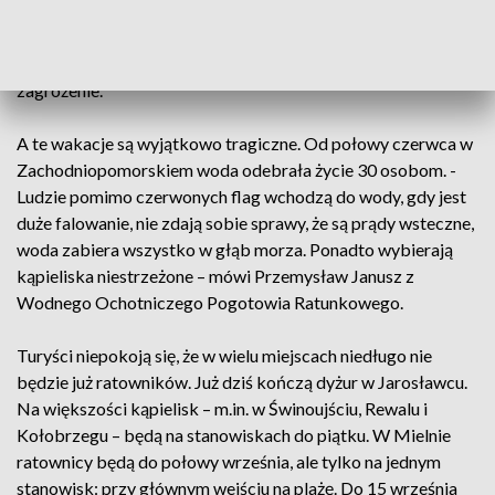
ratowania życia, czy dowiedzieć się, jak posługiwać się rzutką
ratowniczą. Proste rzeczy, ale nieoczywiste. Jak podkreślają
ratownicy – tragediom najlepiej zapobiegać uświadamiając
zagrożenie.
A te wakacje są wyjątkowo tragiczne. Od połowy czerwca w
Zachodniopomorskiem woda odebrała życie 30 osobom. -
Ludzie pomimo czerwonych flag wchodzą do wody, gdy jest
duże falowanie, nie zdają sobie sprawy, że są prądy wsteczne,
woda zabiera wszystko w głąb morza. Ponadto wybierają
kąpieliska niestrzeżone – mówi Przemysław Janusz z
Wodnego Ochotniczego Pogotowia Ratunkowego.
Turyści niepokoją się, że w wielu miejscach niedługo nie
będzie już ratowników. Już dziś kończą dyżur w Jarosławcu.
Na większości kąpielisk – m.in. w Świnoujściu, Rewalu i
Kołobrzegu – będą na stanowiskach do piątku. W Mielnie
ratownicy będą do połowy września, ale tylko na jednym
stanowisk: przy głównym wejściu na plażę. Do 15 września