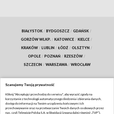
BIAŁYSTOK
/
BYDGOSZCZ
/
GDAŃSK
/
GORZÓW WLKP.
/
KATOWICE
/
KIELCE
/
KRAKÓW
/
LUBLIN
/
ŁÓDŹ
/
OLSZTYN
/
OPOLE
/
POZNAŃ
/
RZESZÓW
/
SZCZECIN
/
WARSZAWA
/
WROCŁAW
Szanujemy Twoją prywatność
Dołącz do nas:
Kliknij "Akceptuję i przechodzę do serwisu", aby wyrazić zgody na
korzystanie z technologii automatycznego śledzenia i zbierania danych,
TVP
dostęp do informacji na Twoim urządzeniu końcowym i ich
Abonament TVP
przechowywanie oraz na przetwarzanie Twoich danych osobowych przez
Regulamin TVP
nas, czyli Telewizję Polską S.A. w likwidacji (zwaną dalej również „TVP”),