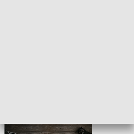
Z indeksem w ręku
Droga po suk
HISTORIA