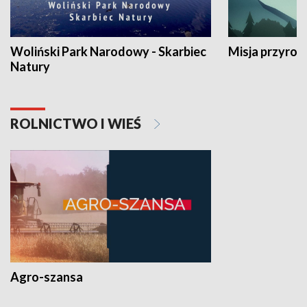
Woliński Park Narodowy - Skarbiec
Misja przyrod
Natury
ROLNICTWO I WIEŚ
Agro-szansa