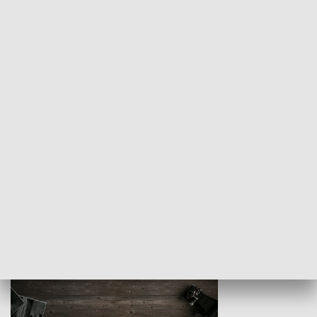
Z indeksem w ręku
Droga po suk
HISTORIA