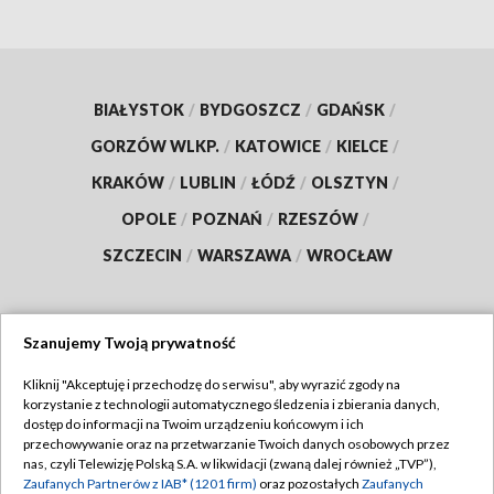
BIAŁYSTOK
/
BYDGOSZCZ
/
GDAŃSK
/
GORZÓW WLKP.
/
KATOWICE
/
KIELCE
/
KRAKÓW
/
LUBLIN
/
ŁÓDŹ
/
OLSZTYN
/
OPOLE
/
POZNAŃ
/
RZESZÓW
/
SZCZECIN
/
WARSZAWA
/
WROCŁAW
Szanujemy Twoją prywatność
Dołącz do nas:
Kliknij "Akceptuję i przechodzę do serwisu", aby wyrazić zgody na
korzystanie z technologii automatycznego śledzenia i zbierania danych,
TVP
dostęp do informacji na Twoim urządzeniu końcowym i ich
Abonament TVP
przechowywanie oraz na przetwarzanie Twoich danych osobowych przez
Regulamin TVP
nas, czyli Telewizję Polską S.A. w likwidacji (zwaną dalej również „TVP”),
Emisja w TVP
Polityka prywatności
Zaufanych Partnerów z IAB* (1201 firm)
oraz pozostałych
Zaufanych