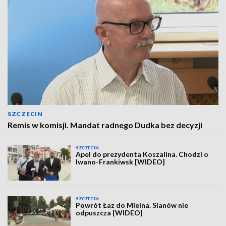
SZCZECIN
Remis w komisji. Mandat radnego Dudka bez decyzji
SZCZECIN
Apel do prezydenta Koszalina. Chodzi o
Iwano-Frankiwsk [WIDEO]
SZCZECIN
Powrót Łaz do Mielna. Sianów nie
odpuszcza [WIDEO]