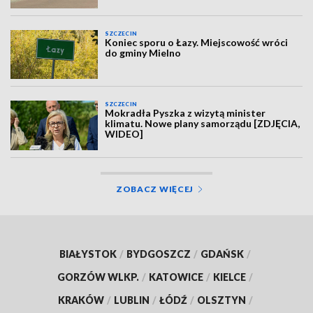
SZCZECIN
Koniec sporu o Łazy. Miejscowość wróci
do gminy Mielno
SZCZECIN
Mokradła Pyszka z wizytą minister
klimatu. Nowe plany samorządu [ZDJĘCIA,
WIDEO]
ZOBACZ WIĘCEJ
BIAŁYSTOK
/
BYDGOSZCZ
/
GDAŃSK
/
GORZÓW WLKP.
/
KATOWICE
/
KIELCE
/
KRAKÓW
/
LUBLIN
/
ŁÓDŹ
/
OLSZTYN
/