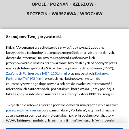
OPOLE
/
POZNAŃ
/
RZESZÓW
/
SZCZECIN
/
WARSZAWA
/
WROCŁAW
Szanujemy Twoją prywatność
Dołącz do nas:
Kliknij "Akceptuję i przechodzę do serwisu", aby wyrazić zgody na
korzystanie z technologii automatycznego śledzenia i zbierania danych,
TVP
dostęp do informacji na Twoim urządzeniu końcowym i ich
Abonament TVP
przechowywanie oraz na przetwarzanie Twoich danych osobowych przez
Regulamin TVP
nas, czyli Telewizję Polską S.A. w likwidacji (zwaną dalej również „TVP”),
Emisja w TVP
Polityka prywatności
Zaufanych Partnerów z IAB* (1201 firm)
oraz pozostałych
Zaufanych
Partnerów TVP (93 firm)
, w celach marketingowych (w tym do
Centrum informacji TVP
Moje zgody
zautomatyzowanego dopasowania reklam do Twoich zainteresowań i
mierzenia ich skuteczności) i pozostałych, które wskazujemy poniżej, a
Naziemna Telewizja Cyfrowa
Pomoc
także zgody na udostępnianie przez nas identyfikatora PPID do Google.
Sklep TVP
Biuro reklamy
Twoje dane osobowe zbierane podczas odwiedzania przez Ciebie naszych
Rada Programowa
Kontakt
poszczególnych serwisów
zwanych dalej „Portalem”, w tym informacje
zapisywane za pomocą technologii takich jak: pliki cookie, sygnalizatory
System NOS
WWW lub innych podobnych technologii umożliwiających świadczenie
dopasowanych i bezpiecznych usług, personalizację treści oraz reklam,
Informacje o nadawcy
Kanały