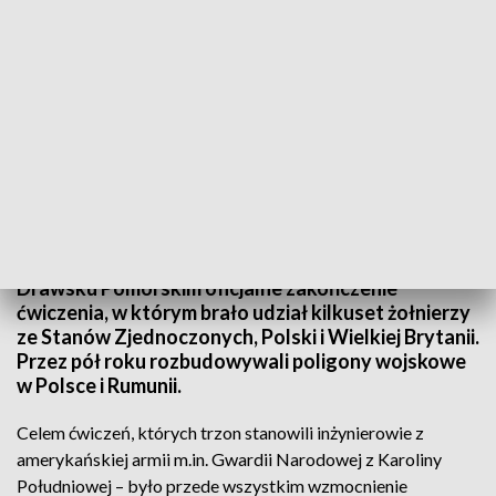
Koniec ćwiczeń Resolute Castle 18 w Drawsku
Ceremonia zamknięcia Resolute Castle 18. Dziś w
Drawsku Pomorskim oficjalne zakończenie
ćwiczenia, w którym brało udział kilkuset żołnierzy
ze Stanów Zjednoczonych, Polski i Wielkiej Brytanii.
Przez pół roku rozbudowywali poligony wojskowe
w Polsce i Rumunii.
Celem ćwiczeń, których trzon stanowili inżynierowie z
amerykańskiej armii m.in. Gwardii Narodowej z Karoliny
Południowej – było przede wszystkim wzmocnienie