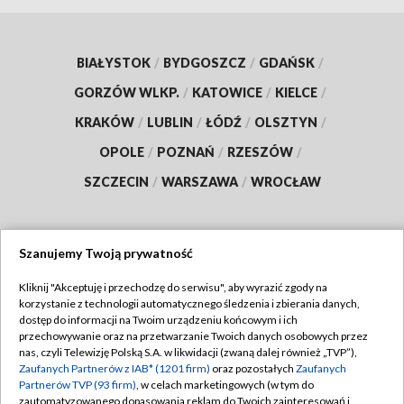
BIAŁYSTOK
/
BYDGOSZCZ
/
GDAŃSK
/
GORZÓW WLKP.
/
KATOWICE
/
KIELCE
/
KRAKÓW
/
LUBLIN
/
ŁÓDŹ
/
OLSZTYN
/
OPOLE
/
POZNAŃ
/
RZESZÓW
/
SZCZECIN
/
WARSZAWA
/
WROCŁAW
Szanujemy Twoją prywatność
Dołącz do nas:
Kliknij "Akceptuję i przechodzę do serwisu", aby wyrazić zgody na
korzystanie z technologii automatycznego śledzenia i zbierania danych,
TVP
dostęp do informacji na Twoim urządzeniu końcowym i ich
Abonament TVP
przechowywanie oraz na przetwarzanie Twoich danych osobowych przez
Regulamin TVP
nas, czyli Telewizję Polską S.A. w likwidacji (zwaną dalej również „TVP”),
Emisja w TVP
Polityka prywatności
Zaufanych Partnerów z IAB* (1201 firm)
oraz pozostałych
Zaufanych
Partnerów TVP (93 firm)
, w celach marketingowych (w tym do
Centrum informacji TVP
Moje zgody
zautomatyzowanego dopasowania reklam do Twoich zainteresowań i