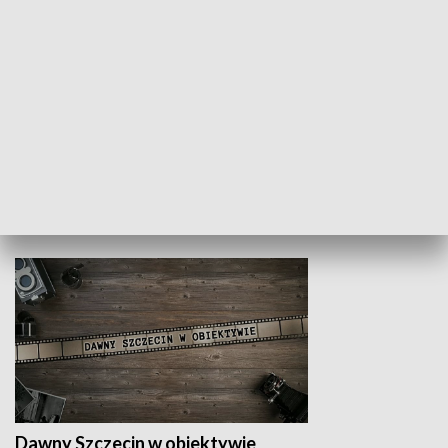
Z indeksem w ręku
Droga po suk
HISTORIA
Dawny Szczecin w obiektywie