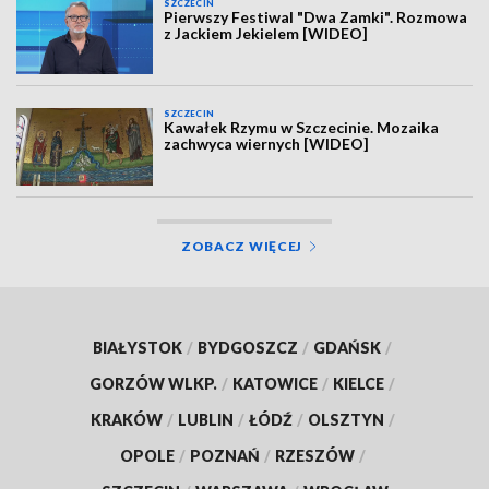
SZCZECIN
Pierwszy Festiwal "Dwa Zamki". Rozmowa
z Jackiem Jekielem [WIDEO]
SZCZECIN
Kawałek Rzymu w Szczecinie. Mozaika
zachwyca wiernych [WIDEO]
ZOBACZ WIĘCEJ
BIAŁYSTOK
/
BYDGOSZCZ
/
GDAŃSK
/
GORZÓW WLKP.
/
KATOWICE
/
KIELCE
/
KRAKÓW
/
LUBLIN
/
ŁÓDŹ
/
OLSZTYN
/
OPOLE
/
POZNAŃ
/
RZESZÓW
/