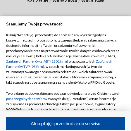
SZCZECIN
/
WARSZAWA
/
WROCŁAW
Szanujemy Twoją prywatność
Dołącz do nas:
Kliknij "Akceptuję i przechodzę do serwisu", aby wyrazić zgody na
korzystanie z technologii automatycznego śledzenia i zbierania danych,
TVP
dostęp do informacji na Twoim urządzeniu końcowym i ich
Abonament TVP
przechowywanie oraz na przetwarzanie Twoich danych osobowych przez
Regulamin TVP
nas, czyli Telewizję Polską S.A. w likwidacji (zwaną dalej również „TVP”),
Emisja w TVP
Polityka prywatności
Zaufanych Partnerów z IAB* (1201 firm)
oraz pozostałych
Zaufanych
Partnerów TVP (93 firm)
, w celach marketingowych (w tym do
Centrum informacji TVP
Moje zgody
zautomatyzowanego dopasowania reklam do Twoich zainteresowań i
mierzenia ich skuteczności) i pozostałych, które wskazujemy poniżej, a
Naziemna Telewizja Cyfrowa
Pomoc
także zgody na udostępnianie przez nas identyfikatora PPID do Google.
Sklep TVP
Biuro reklamy
Twoje dane osobowe zbierane podczas odwiedzania przez Ciebie naszych
Rada Programowa
Kontakt
poszczególnych serwisów
zwanych dalej „Portalem”, w tym informacje
zapisywane za pomocą technologii takich jak: pliki cookie, sygnalizatory
System NOS
WWW lub innych podobnych technologii umożliwiających świadczenie
dopasowanych i bezpiecznych usług, personalizację treści oraz reklam,
Informacje o nadawcy
Kanały
udostępnianie funkcji mediów społecznościowych oraz analizowanie
Akceptuję i przechodzę do serwisu
ruchu w Internecie.
Program dla prasy