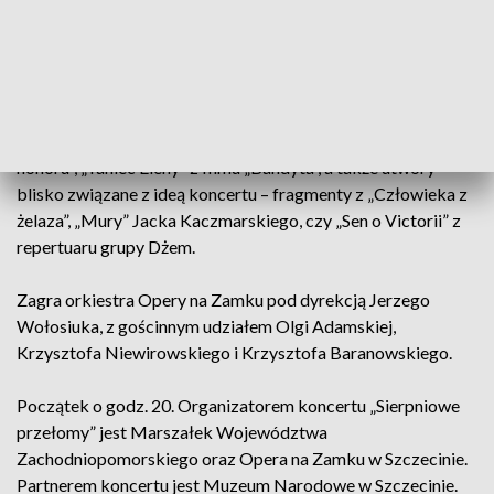
kompozycje, które zapisały się w pamięci kilku pokoleń
wielbicieli polskiego kina. Usłyszymy m.in. tematy muzyczne,
autorstwa jednego z najwybitniejszych kompozytorów
muzyki filmowej Wojciecha Kilara, z filmów „Pianista”,
„Trędowata”, „Ziemia obiecana” czy „Pan Tadeusz”. Zabrzmi
również Polonez z bijącego rekordy popularności „Czasu
honoru”, „Taniec Eleny” z filmu „Bandyta”, a także utwory
blisko związane z ideą koncertu – fragmenty z „Człowieka z
żelaza”, „Mury” Jacka Kaczmarskiego, czy „Sen o Victorii” z
repertuaru grupy Dżem.
Zagra orkiestra Opery na Zamku pod dyrekcją Jerzego
Wołosiuka, z gościnnym udziałem Olgi Adamskiej,
Krzysztofa Niewirowskiego i Krzysztofa Baranowskiego.
Początek o godz. 20. Organizatorem koncertu „Sierpniowe
przełomy” jest Marszałek Województwa
Zachodniopomorskiego oraz Opera na Zamku w Szczecinie.
Partnerem koncertu jest Muzeum Narodowe w Szczecinie.