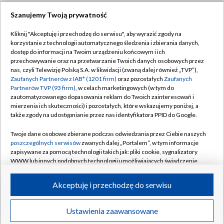
Szanujemy Twoją prywatność
Dołącz do nas:
Kliknij "Akceptuję i przechodzę do serwisu", aby wyrazić zgody na
korzystanie z technologii automatycznego śledzenia i zbierania danych,
TVP
dostęp do informacji na Twoim urządzeniu końcowym i ich
Abonament TVP
przechowywanie oraz na przetwarzanie Twoich danych osobowych przez
Regulamin TVP
nas, czyli Telewizję Polską S.A. w likwidacji (zwaną dalej również „TVP”),
Emisja w TVP
Polityka prywatności
Zaufanych Partnerów z IAB* (1201 firm)
oraz pozostałych
Zaufanych
Partnerów TVP (93 firm)
, w celach marketingowych (w tym do
Centrum informacji TVP
Moje zgody
zautomatyzowanego dopasowania reklam do Twoich zainteresowań i
mierzenia ich skuteczności) i pozostałych, które wskazujemy poniżej, a
Naziemna Telewizja Cyfrowa
Pomoc
także zgody na udostępnianie przez nas identyfikatora PPID do Google.
Sklep TVP
Biuro reklamy
Twoje dane osobowe zbierane podczas odwiedzania przez Ciebie naszych
Rada Programowa
Kontakt
poszczególnych serwisów
zwanych dalej „Portalem”, w tym informacje
zapisywane za pomocą technologii takich jak: pliki cookie, sygnalizatory
System NOS
WWW lub innych podobnych technologii umożliwiających świadczenie
dopasowanych i bezpiecznych usług, personalizację treści oraz reklam,
Informacje o nadawcy
Kanały
udostępnianie funkcji mediów społecznościowych oraz analizowanie
Akceptuję i przechodzę do serwisu
ruchu w Internecie.
Program dla prasy
©2026 Telewizja Polska S.A. w likwidacji
Biuro Reklamy
Twoje dane osobowe zbierane podczas odwiedzania przez Ciebie
Ustawienia zaawansowane
poszczególnych serwisów
na Portalu, takie jak adresy IP, identyfikatory
Ogłoszenie przetargowe