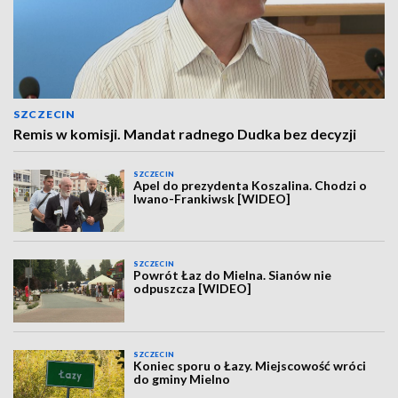
SZCZECIN
Remis w komisji. Mandat radnego Dudka bez decyzji
SZCZECIN
Apel do prezydenta Koszalina. Chodzi o
Iwano-Frankiwsk [WIDEO]
SZCZECIN
Powrót Łaz do Mielna. Sianów nie
odpuszcza [WIDEO]
SZCZECIN
Koniec sporu o Łazy. Miejscowość wróci
do gminy Mielno