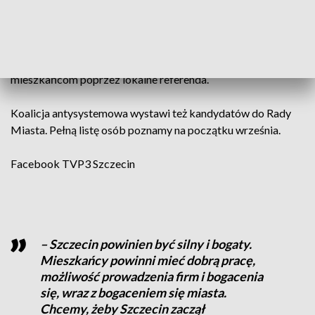
W swoim programie proponuje między innymi zlikwidowanie
długu miasta, budowę żłobków i szkół, nowych mostów na
Odrze czy podziemnych parkingów. Kozieł chce też umarzać
długi mieszkańców lokali komunalnych i oddać część władzy
mieszkańcom poprzez lokalne referenda.
Koalicja antysystemowa wystawi też kandydatów do Rady
Miasta. Pełną listę osób poznamy na początku września.
Facebook
TVP3 Szczecin
– Szczecin powinien być silny i bogaty.
Mieszkańcy powinni mieć dobrą pracę,
możliwość prowadzenia firm i bogacenia
się, wraz z bogaceniem się miasta.
Chcemy, żeby Szczecin zaczął