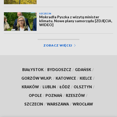
SZCZECIN
Mokradła Pyszka z wizytą minister
klimatu. Nowe plany samorządu [ZDJĘCIA,
WIDEO]
ZOBACZ WIĘCEJ
BIAŁYSTOK
/
BYDGOSZCZ
/
GDAŃSK
/
GORZÓW WLKP.
/
KATOWICE
/
KIELCE
/
KRAKÓW
/
LUBLIN
/
ŁÓDŹ
/
OLSZTYN
/
OPOLE
/
POZNAŃ
/
RZESZÓW
/
SZCZECIN
/
WARSZAWA
/
WROCŁAW