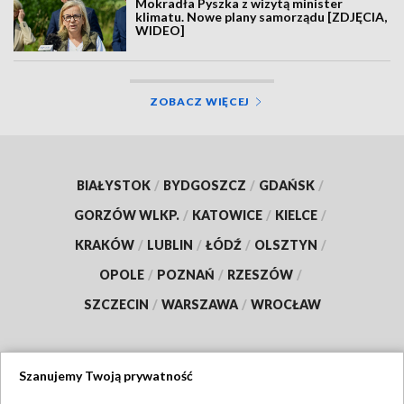
Mokradła Pyszka z wizytą minister
klimatu. Nowe plany samorządu [ZDJĘCIA,
WIDEO]
ZOBACZ WIĘCEJ
BIAŁYSTOK
/
BYDGOSZCZ
/
GDAŃSK
/
GORZÓW WLKP.
/
KATOWICE
/
KIELCE
/
KRAKÓW
/
LUBLIN
/
ŁÓDŹ
/
OLSZTYN
/
OPOLE
/
POZNAŃ
/
RZESZÓW
/
SZCZECIN
/
WARSZAWA
/
WROCŁAW
Szanujemy Twoją prywatność
Dołącz do nas: