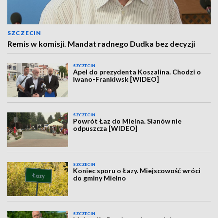
SZCZECIN
Remis w komisji. Mandat radnego Dudka bez decyzji
SZCZECIN
Apel do prezydenta Koszalina. Chodzi o
Iwano-Frankiwsk [WIDEO]
SZCZECIN
Powrót Łaz do Mielna. Sianów nie
odpuszcza [WIDEO]
SZCZECIN
Koniec sporu o Łazy. Miejscowość wróci
do gminy Mielno
SZCZECIN