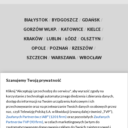
BIAŁYSTOK
/
BYDGOSZCZ
/
GDAŃSK
/
GORZÓW WLKP.
/
KATOWICE
/
KIELCE
/
KRAKÓW
/
LUBLIN
/
ŁÓDŹ
/
OLSZTYN
/
OPOLE
/
POZNAŃ
/
RZESZÓW
/
SZCZECIN
/
WARSZAWA
/
WROCŁAW
Szanujemy Twoją prywatność
Dołącz do nas:
Kliknij "Akceptuję i przechodzę do serwisu", aby wyrazić zgody na
korzystanie z technologii automatycznego śledzenia i zbierania danych,
TVP
dostęp do informacji na Twoim urządzeniu końcowym i ich
Abonament TVP
przechowywanie oraz na przetwarzanie Twoich danych osobowych przez
Regulamin TVP
nas, czyli Telewizję Polską S.A. w likwidacji (zwaną dalej również „TVP”),
Emisja w TVP
Polityka prywatności
Zaufanych Partnerów z IAB* (1201 firm)
oraz pozostałych
Zaufanych
Partnerów TVP (93 firm)
, w celach marketingowych (w tym do
Centrum informacji TVP
Moje zgody
zautomatyzowanego dopasowania reklam do Twoich zainteresowań i