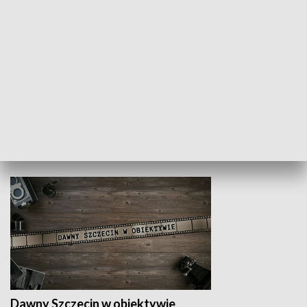
Z indeksem w ręku
Droga po suk
HISTORIA
Dawny Szczecin w obiektywie