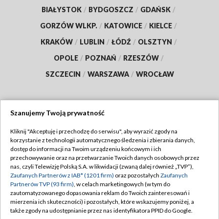
BIAŁYSTOK
/
BYDGOSZCZ
/
GDAŃSK
/
GORZÓW WLKP.
/
KATOWICE
/
KIELCE
/
KRAKÓW
/
LUBLIN
/
ŁÓDŹ
/
OLSZTYN
/
OPOLE
/
POZNAŃ
/
RZESZÓW
/
SZCZECIN
/
WARSZAWA
/
WROCŁAW
Szanujemy Twoją prywatność
Dołącz do nas:
Kliknij "Akceptuję i przechodzę do serwisu", aby wyrazić zgody na
korzystanie z technologii automatycznego śledzenia i zbierania danych,
TVP
dostęp do informacji na Twoim urządzeniu końcowym i ich
Abonament TVP
przechowywanie oraz na przetwarzanie Twoich danych osobowych przez
Regulamin TVP
nas, czyli Telewizję Polską S.A. w likwidacji (zwaną dalej również „TVP”),
Emisja w TVP
Polityka prywatności
Zaufanych Partnerów z IAB* (1201 firm)
oraz pozostałych
Zaufanych
Partnerów TVP (93 firm)
, w celach marketingowych (w tym do
Centrum informacji TVP
Moje zgody
zautomatyzowanego dopasowania reklam do Twoich zainteresowań i
mierzenia ich skuteczności) i pozostałych, które wskazujemy poniżej, a
Naziemna Telewizja Cyfrowa
Pomoc
także zgody na udostępnianie przez nas identyfikatora PPID do Google.