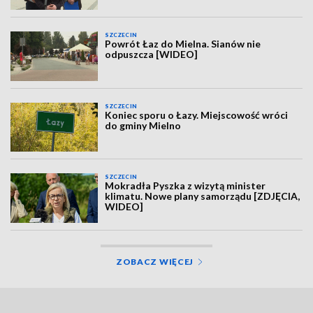
SZCZECIN
Powrót Łaz do Mielna. Sianów nie
odpuszcza [WIDEO]
SZCZECIN
Koniec sporu o Łazy. Miejscowość wróci
do gminy Mielno
SZCZECIN
Mokradła Pyszka z wizytą minister
klimatu. Nowe plany samorządu [ZDJĘCIA,
WIDEO]
ZOBACZ WIĘCEJ