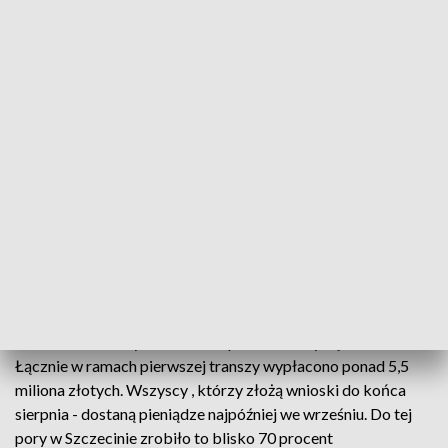
fot. TVP3 SZCZECIN
Pierwsze pieniądze w ramach programu Dobry
Start. Szczecińskie Centrum Świadczeń rozpoczęło
już wypłaty dla rodziców, którzy złożyli wnioski o
przyznanie 300 zł na zakup szkolnej wyprawki.
Świadczenie otrzymali rodzice ponad 18,5 tysiąca dzieci.
Łącznie w ramach pierwszej transzy wypłacono ponad 5,5
miliona złotych. Wszyscy , którzy złożą wnioski do końca
sierpnia - dostaną pieniądze najpóźniej we wrześniu. Do tej
pory w Szczecinie zrobiło to blisko 70 procent