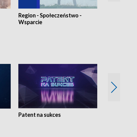
Region - Społeczeństwo -
Bez Barier
Wsparcie
Patent na sukces
Rolnictwo w 