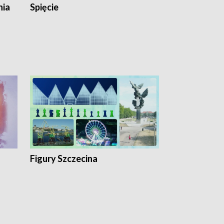
nia
Spięcie
Niedziałkow
Figury Szczecina