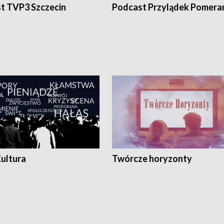
t TVP3 Szczecin
Podcast Przylądek Pomera
Kultura
Twórcze horyzonty