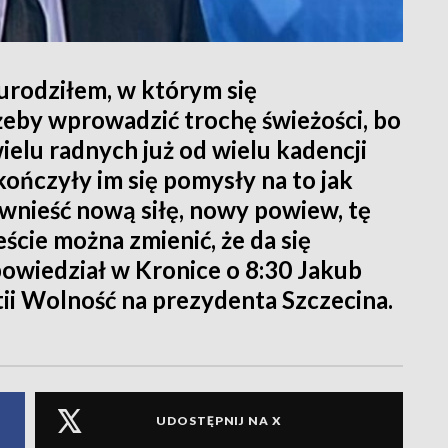
 urodziłem, w którym się
eby wprowadzić trochę świeżości, bo
wielu radnych już od wielu kadencji
kończyły im się pomysły na to jak
wnieść nową siłę, nowy powiew, tę
eście można zmienić, że da się
powiedział w Kronice o 8:30 Jakub
tii Wolność na prezydenta Szczecina.
UDOSTĘPNIJ NA X