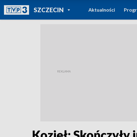
POWRÓT DO
SZCZECIN
Aktualności
Prog
TVP REGIONY
Kozieł: Skończyły 