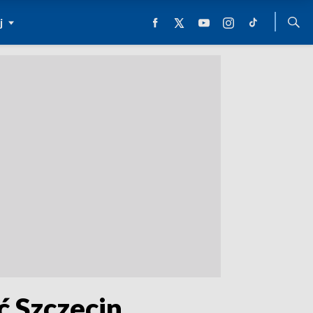
j
ć Szczecin