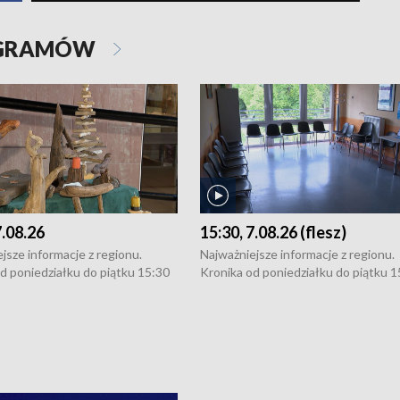
OGRAMÓW
7.08.26
15:30, 7.08.26 (flesz)
jsze informacje z regionu.
Najważniejsze informacje z regionu.
d poniedziałku do piątku 15:30
Kronika od poniedziałku do piątku 1
16:30 (+ rozmowa), 18:30, 21:30.
(flesz), 16:30 (+ rozmowa), 18:30, 21
y i święta 15:30 i 16:30
W weekendy i święta 15:30 i 16:30
8:30 i 21:30. Dziennikarze czekają
(flesz), 18:30 i 21:30. Dziennikarze c
a zgłoszenia: Szczecin - tel. 91-
na Państwa zgłoszenia: Szczecin - te
0, Koszalin - tel. 94-34-50-054,
4 8-10-400, Koszalin - tel. 94-34-50
ronika@tvp.pl.
e-mail: kronika@tvp.pl.