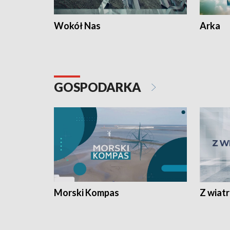
Wokół Nas
Arka
GOSPODARKA
Morski Kompas
Z wiat