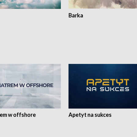
Barka
rem w offshore
Apetyt na sukces