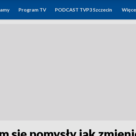
ramy
Program TV
PODCAST TVP3 Szczecin
Więce
im się pomysły jak zmieni