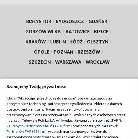
BIAŁYSTOK
/
BYDGOSZCZ
/
GDAŃSK
/
GORZÓW WLKP.
/
KATOWICE
/
KIELCE
/
KRAKÓW
/
LUBLIN
/
ŁÓDŹ
/
OLSZTYN
/
OPOLE
/
POZNAŃ
/
RZESZÓW
/
SZCZECIN
/
WARSZAWA
/
WROCŁAW
Szanujemy Twoją prywatność
Dołącz do nas:
Kliknij "Akceptuję i przechodzę do serwisu", aby wyrazić zgody na
korzystanie z technologii automatycznego śledzenia i zbierania danych,
TVP
dostęp do informacji na Twoim urządzeniu końcowym i ich
Abonament TVP
przechowywanie oraz na przetwarzanie Twoich danych osobowych przez
Regulamin TVP
nas, czyli Telewizję Polską S.A. w likwidacji (zwaną dalej również „TVP”),
Emisja w TVP
Polityka prywatności
Zaufanych Partnerów z IAB* (1201 firm)
oraz pozostałych
Zaufanych
Partnerów TVP (93 firm)
, w celach marketingowych (w tym do
Centrum informacji TVP
Moje zgody
zautomatyzowanego dopasowania reklam do Twoich zainteresowań i