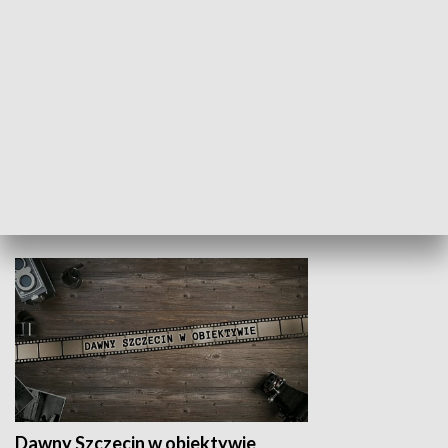
Z indeksem w ręku
Droga po suk
HISTORIA
Dawny Szczecin w obiektywie