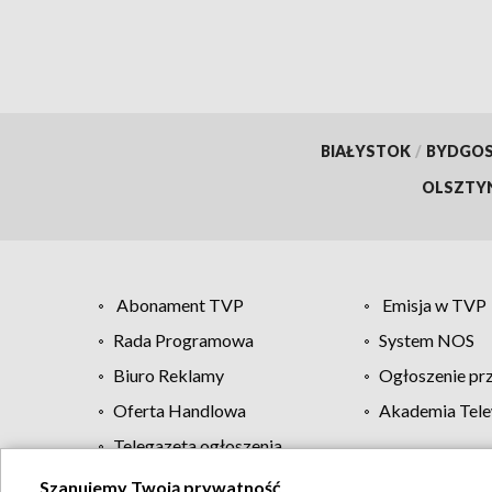
BIAŁYSTOK
/
BYDGO
OLSZTY
Abonament TVP
Emisja w TVP
Rada Programowa
System NOS
Biuro Reklamy
Ogłoszenie pr
Oferta Handlowa
Akademia Tele
Telegazeta ogłoszenia
Szanujemy Twoją prywatność