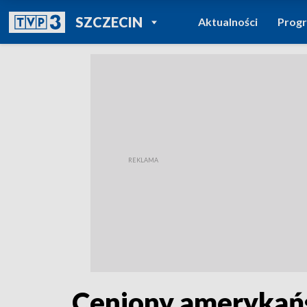
POWRÓT DO
SZCZECIN
Aktualności
Prog
TVP REGIONY
Ceniony amerykańsk