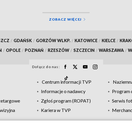
ZOBACZ WIĘCEJ
SZCZ
/
GDAŃSK
/
GORZÓW WLKP.
/
KATOWICE
/
KIELCE
/
KRA
N
/
OPOLE
/
POZNAŃ
/
RZESZÓW
/
SZCZECIN
/
WARSZAWA
/
W
Dołącz do nas:
Centrum informacji TVP
Naziemna
Informacje o nadawcy
Program d
zetargowe
Zgłoś program (ROPAT)
Serwis fo
wizyjna
Kariera w TVP
Merchandi