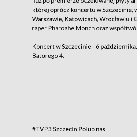
Tuż po premierze oczekiwanej płyty a
której oprócz koncertu w Szczecinie, 
Warszawie, Katowicach, Wrocławiu i G
raper Pharoahe Monch oraz współtwór
Koncert w Szczecinie - 6 października
Batorego 4.
#TVP3 Szczecin
Polub nas