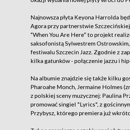
Najnowsza płyta Keyona Harrolda bę
Agora przy partnerstwie Szczecińskiej
“When You Are Here” to projekt reali
saksofonistą Sylwestrem Ostrowskim,
festiwalu Szczecin Jazz. Zgodnie z z
kilka gatunków - połączenie jazzu i hi
Na albumie znajdzie się także kilku g
Pharoahe Monch, Jermaine Holmes (zna
z polskiej sceny muzycznej: Paulina Pr
promować singiel "Lyrics", z gościnn
Przybysz, którego premiera już wkrótc