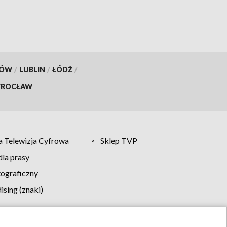
KÓW
/
LUBLIN
/
ŁÓDŹ
/
ROCŁAW
 Telewizja Cyfrowa
Sklep TVP
la prasy
tograficzny
sing (znaki)