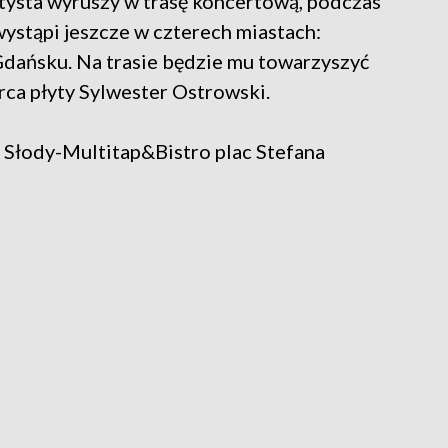
rtysta wyruszy w trasę koncertową, podczas
wystąpi jeszcze w czterech miastach:
dańsku. Na trasie będzie mu towarzyszyć
ca płyty Sylwester Ostrowski.
, Słody-Multitap&Bistro plac Stefana