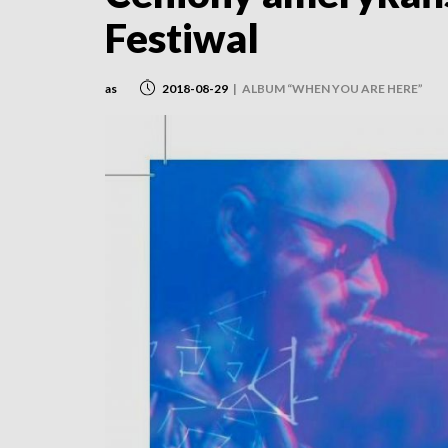
Festiwal
as
2018-08-29
|
ALBUM “WHEN YOU ARE HERE”