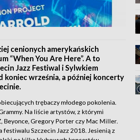
ziej cenionych amerykańskich
um “When You Are Here”. A to
cin Jazz Festiwal i Sylwkiem
 koniec września, a później koncerty
ecinie.
 obiecujących trębaczy młodego pokolenia.
rammy. Na liście artystów, z którymi
, Beyonce, Gregory Porter czy Mac Miller.
 festiwalu Szczecin Jazz 2018. Jesienią z
olski na kilka klubowych koncertów.