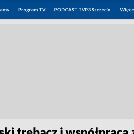
ramy
Program TV
PODCAST TVP3 Szczecin
Więce
i trębacz i współpraca z