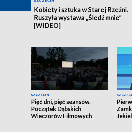
SZCZECIN
Kobiety i sztuka w Starej Rzeźni.
Ruszyła wystawa „Śledź mnie”
[WIDEO]
SZCZECIN
SZCZEC
Pięć dni, pięć seansów.
Pierw
Początek Dąbskich
Zamki
Wieczorów Filmowych
Jekie