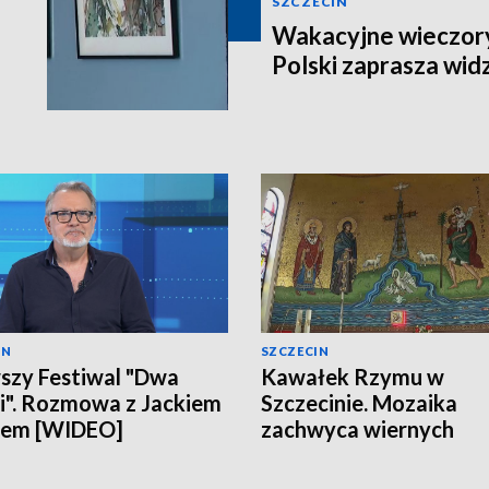
SZCZECIN
Wakacyjne wieczory
Polski zaprasza wi
IN
SZCZECIN
szy Festiwal "Dwa
Kawałek Rzymu w
". Rozmowa z Jackiem
Szczecinie. Mozaika
lem [WIDEO]
zachwyca wiernych
[WIDEO]