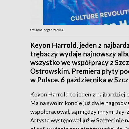
fot. mat. organizatora
Keyon Harrold, jeden z najbard
trębaczy wydaje najnowszy alb
wszystko we współpracy z Szcze
Ostrowskim. Premiera płyty pod
w Polsce. 6 października w Szcz
Keyon Harrold to jeden z najbardziej
Ma na swoim koncie już dwie nagrody G
współpracował, są między innymi Jay-Z
Artysta występował już w Szczecinie na
okazji wydania nowej płyty wróci do P