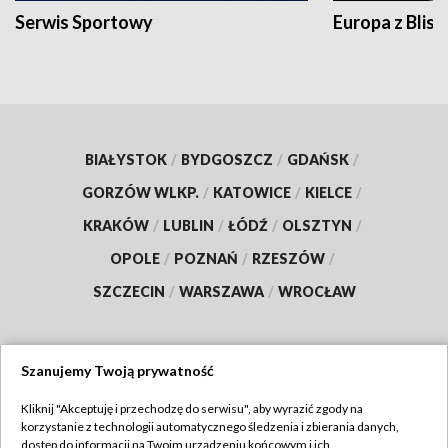
Serwis Sportowy
Europa z Blisk
BIAŁYSTOK
/
BYDGOSZCZ
/
GDAŃSK
/
GORZÓW WLKP.
/
KATOWICE
/
KIELCE
/
KRAKÓW
/
LUBLIN
/
ŁÓDŹ
/
OLSZTYN
/
OPOLE
/
POZNAŃ
/
RZESZÓW
/
SZCZECIN
/
WARSZAWA
/
WROCŁAW
Szanujemy Twoją prywatność
Dołącz do nas:
Kliknij "Akceptuję i przechodzę do serwisu", aby wyrazić zgody na
korzystanie z technologii automatycznego śledzenia i zbierania danych,
TVP
dostęp do informacji na Twoim urządzeniu końcowym i ich