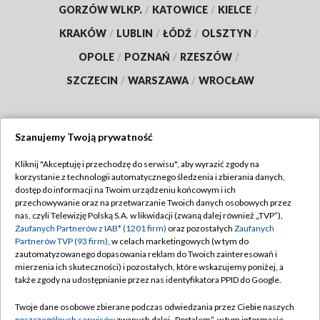
GORZÓW WLKP.
/
KATOWICE
/
KIELCE
/
KRAKÓW
/
LUBLIN
/
ŁÓDŹ
/
OLSZTYN
/
OPOLE
/
POZNAŃ
/
RZESZÓW
/
SZCZECIN
/
WARSZAWA
/
WROCŁAW
Szanujemy Twoją prywatność
Dołącz do nas:
Kliknij "Akceptuję i przechodzę do serwisu", aby wyrazić zgody na
korzystanie z technologii automatycznego śledzenia i zbierania danych,
TVP
dostęp do informacji na Twoim urządzeniu końcowym i ich
Abonament TVP
przechowywanie oraz na przetwarzanie Twoich danych osobowych przez
Regulamin TVP
nas, czyli Telewizję Polską S.A. w likwidacji (zwaną dalej również „TVP”),
Emisja w TVP
Polityka prywatności
Zaufanych Partnerów z IAB* (1201 firm)
oraz pozostałych
Zaufanych
Partnerów TVP (93 firm)
, w celach marketingowych (w tym do
Centrum informacji TVP
Moje zgody
zautomatyzowanego dopasowania reklam do Twoich zainteresowań i
mierzenia ich skuteczności) i pozostałych, które wskazujemy poniżej, a
Naziemna Telewizja Cyfrowa
Pomoc
także zgody na udostępnianie przez nas identyfikatora PPID do Google.
Sklep TVP
Biuro reklamy
Twoje dane osobowe zbierane podczas odwiedzania przez Ciebie naszych
Rada Programowa
poszczególnych serwisów
zwanych dalej „Portalem”, w tym informacje