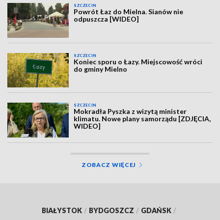
SZCZECIN
Powrót Łaz do Mielna. Sianów nie
odpuszcza [WIDEO]
SZCZECIN
Koniec sporu o Łazy. Miejscowość wróci
do gminy Mielno
SZCZECIN
Mokradła Pyszka z wizytą minister
klimatu. Nowe plany samorządu [ZDJĘCIA,
WIDEO]
ZOBACZ WIĘCEJ
BIAŁYSTOK
/
BYDGOSZCZ
/
GDAŃSK
/