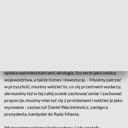
jest demografia, dlatego program ma być nakierowany na
podniesienie jakości życia mieszkańców. - W Szczecinie
jesteśmy jak jedna wielka rodzina, wiele pokoleń, wiele osób
wiele pomysłów na nasze miasto, a my jesteśmy po to, by te
pomysły zbierać, żeby je realizować, żeby budować Szczecin
przyjazny dla nas wszystkich - powiedział Piotr Krzystek,
prezydent Szczecina ubiegający się o reelekcję.
Program, który Bezpartyjni będą teraz tworzyć z
mieszkańcami ma opierać się na 5 założeniach: rozwój,
opieka nad mieszkańcami, ekologia, Szczecin jako stolica
województwa, a także biznes i inwestycje. - Musimy patrzeć
w przyszłość, musimy widzieć to, co się przed nami wydarzy,
ale musimy też w tej całej ocenie zachować umiar i zachować
proporcje, musimy mierzyć się z problemami i widzieć je jako
wyzwania - zaznaczył Daniel Wacinkiewicz, zastępca
prezydenta, kandydat do Rady Miasta.
Wyzwaniem najpierw będą wybory. Listy zostały