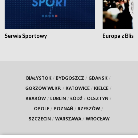
Serwis Sportowy
Europa z Blisk
BIAŁYSTOK
/
BYDGOSZCZ
/
GDAŃSK
/
GORZÓW WLKP.
/
KATOWICE
/
KIELCE
/
KRAKÓW
/
LUBLIN
/
ŁÓDŹ
/
OLSZTYN
/
OPOLE
/
POZNAŃ
/
RZESZÓW
/
SZCZECIN
/
WARSZAWA
/
WROCŁAW