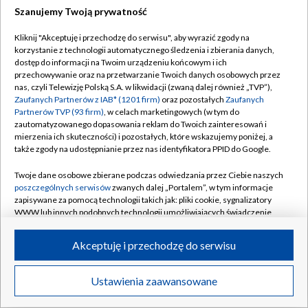
Szanujemy Twoją prywatność
Dołącz do nas:
Kliknij "Akceptuję i przechodzę do serwisu", aby wyrazić zgody na
korzystanie z technologii automatycznego śledzenia i zbierania danych,
TVP
dostęp do informacji na Twoim urządzeniu końcowym i ich
Abonament TVP
przechowywanie oraz na przetwarzanie Twoich danych osobowych przez
Regulamin TVP
nas, czyli Telewizję Polską S.A. w likwidacji (zwaną dalej również „TVP”),
Emisja w TVP
Polityka prywatności
Zaufanych Partnerów z IAB* (1201 firm)
oraz pozostałych
Zaufanych
Partnerów TVP (93 firm)
, w celach marketingowych (w tym do
Centrum informacji TVP
Moje zgody
zautomatyzowanego dopasowania reklam do Twoich zainteresowań i
mierzenia ich skuteczności) i pozostałych, które wskazujemy poniżej, a
Naziemna Telewizja Cyfrowa
Pomoc
także zgody na udostępnianie przez nas identyfikatora PPID do Google.
Sklep TVP
Biuro reklamy
Twoje dane osobowe zbierane podczas odwiedzania przez Ciebie naszych
Rada Programowa
Kontakt
poszczególnych serwisów
zwanych dalej „Portalem”, w tym informacje
zapisywane za pomocą technologii takich jak: pliki cookie, sygnalizatory
System NOS
WWW lub innych podobnych technologii umożliwiających świadczenie
dopasowanych i bezpiecznych usług, personalizację treści oraz reklam,
Informacje o nadawcy
Kanały
udostępnianie funkcji mediów społecznościowych oraz analizowanie
Akceptuję i przechodzę do serwisu
ruchu w Internecie.
Program dla prasy
©2026 Telewizja Polska S.A. w likwidacji
Biuro Reklamy
Twoje dane osobowe zbierane podczas odwiedzania przez Ciebie
Ustawienia zaawansowane
poszczególnych serwisów
na Portalu, takie jak adresy IP, identyfikatory
Ogłoszenie przetargowe
Twoich urządzeń końcowych i identyfikatory plików cookie, informacje o