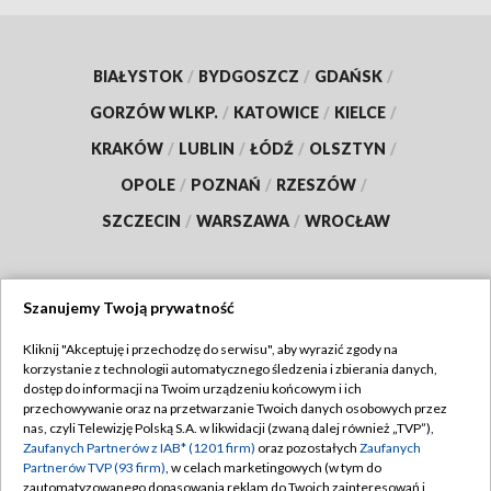
BIAŁYSTOK
/
BYDGOSZCZ
/
GDAŃSK
/
GORZÓW WLKP.
/
KATOWICE
/
KIELCE
/
KRAKÓW
/
LUBLIN
/
ŁÓDŹ
/
OLSZTYN
/
OPOLE
/
POZNAŃ
/
RZESZÓW
/
SZCZECIN
/
WARSZAWA
/
WROCŁAW
Szanujemy Twoją prywatność
Dołącz do nas:
Kliknij "Akceptuję i przechodzę do serwisu", aby wyrazić zgody na
korzystanie z technologii automatycznego śledzenia i zbierania danych,
TVP
dostęp do informacji na Twoim urządzeniu końcowym i ich
Abonament TVP
przechowywanie oraz na przetwarzanie Twoich danych osobowych przez
Regulamin TVP
nas, czyli Telewizję Polską S.A. w likwidacji (zwaną dalej również „TVP”),
Emisja w TVP
Polityka prywatności
Zaufanych Partnerów z IAB* (1201 firm)
oraz pozostałych
Zaufanych
Partnerów TVP (93 firm)
, w celach marketingowych (w tym do
Centrum informacji TVP
Moje zgody
zautomatyzowanego dopasowania reklam do Twoich zainteresowań i