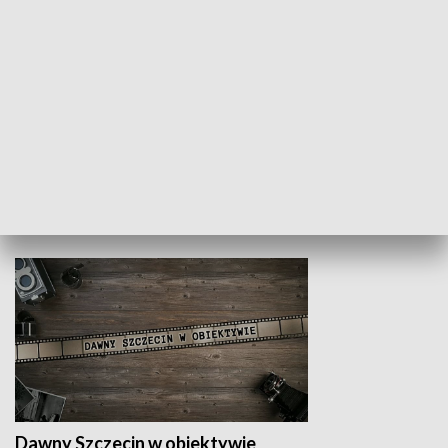
Z indeksem w ręku
Droga po suk
HISTORIA
Dawny Szczecin w obiektywie