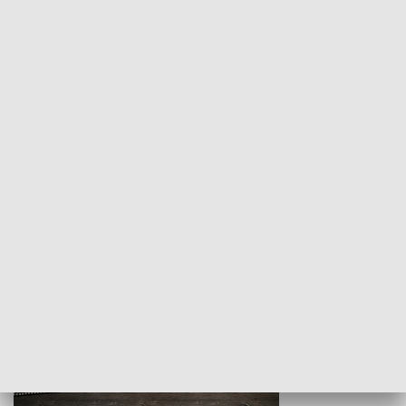
Z indeksem w ręku
Droga po suk
HISTORIA