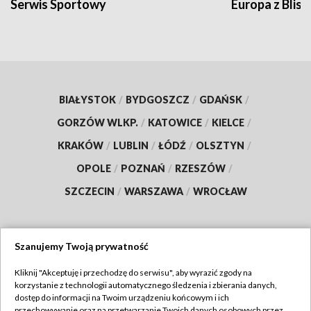
Serwis Sportowy
Europa z Blisk
BIAŁYSTOK
/
BYDGOSZCZ
/
GDAŃSK
/
GORZÓW WLKP.
/
KATOWICE
/
KIELCE
/
KRAKÓW
/
LUBLIN
/
ŁÓDŹ
/
OLSZTYN
/
OPOLE
/
POZNAŃ
/
RZESZÓW
/
SZCZECIN
/
WARSZAWA
/
WROCŁAW
Szanujemy Twoją prywatność
Dołącz do nas:
Kliknij "Akceptuję i przechodzę do serwisu", aby wyrazić zgody na
korzystanie z technologii automatycznego śledzenia i zbierania danych,
TVP
dostęp do informacji na Twoim urządzeniu końcowym i ich
Abonament TVP
przechowywanie oraz na przetwarzanie Twoich danych osobowych przez