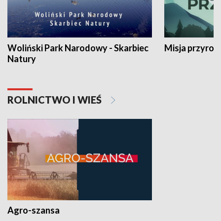
Woliński Park Narodowy - Skarbiec
Misja przyrod
Natury
ROLNICTWO I WIEŚ
Agro-szansa