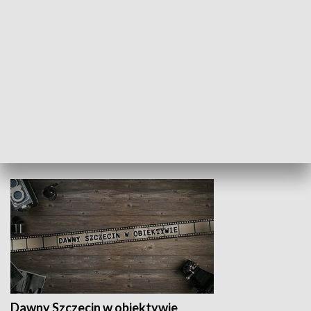
Z indeksem w ręku
Droga po suk
HISTORIA
Dawny Szczecin w obiektywie