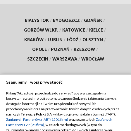
BIAŁYSTOK
/
BYDGOSZCZ
/
GDAŃSK
/
GORZÓW WLKP.
/
KATOWICE
/
KIELCE
/
KRAKÓW
/
LUBLIN
/
ŁÓDŹ
/
OLSZTYN
/
OPOLE
/
POZNAŃ
/
RZESZÓW
/
SZCZECIN
/
WARSZAWA
/
WROCŁAW
Szanujemy Twoją prywatność
Dołącz do nas:
Kliknij "Akceptuję i przechodzę do serwisu", aby wyrazić zgody na
korzystanie z technologii automatycznego śledzenia i zbierania danych,
TVP
dostęp do informacji na Twoim urządzeniu końcowym i ich
Abonament TVP
przechowywanie oraz na przetwarzanie Twoich danych osobowych przez
Regulamin TVP
nas, czyli Telewizję Polską S.A. w likwidacji (zwaną dalej również „TVP”),
Emisja w TVP
Polityka prywatności
Zaufanych Partnerów z IAB* (1201 firm)
oraz pozostałych
Zaufanych
Partnerów TVP (93 firm)
, w celach marketingowych (w tym do
Centrum informacji TVP
Moje zgody
zautomatyzowanego dopasowania reklam do Twoich zainteresowań i