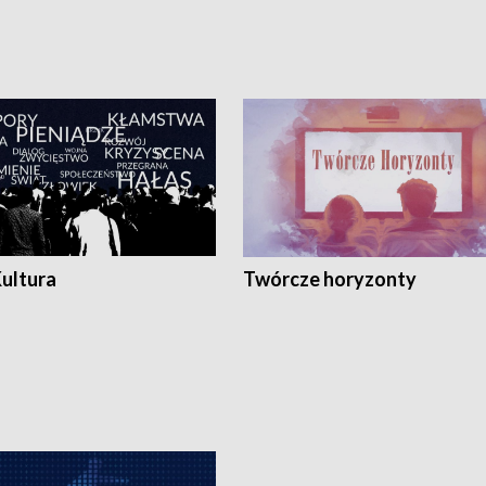
Kultura
Twórcze horyzonty