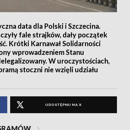
czna data dla Polski i Szczecina.
zyły fale strajków, dały początek
ość. Krótki Karnawał Solidarności
szony wprowadzeniem Stanu
delegalizowany. W uroczystościach,
ramą stoczni nie wzięli udziału
UDOSTĘPNIJ NA X
OGRAMÓW