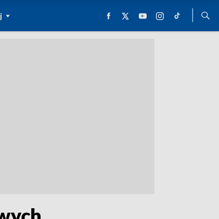
j
owych