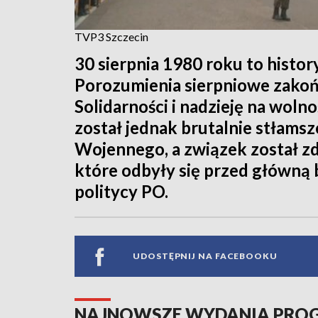
TVP3 Szczecin
30 sierpnia 1980 roku to history
Porozumienia sierpniowe zakońc
Solidarności i nadzieję na woln
został jednak brutalnie stłam
Wojennego, a związek został z
które odbyły się przed główną b
politycy PO.
UDOSTĘPNIJ NA FACEBOOKU
NAJNOWSZE WYDANIA PR