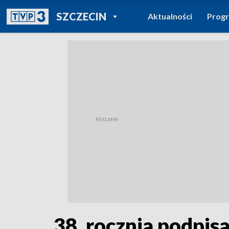
POWRÓT DO
SZCZECIN
Aktualności
Prog
TVP REGIONY
38. rocznia podpis