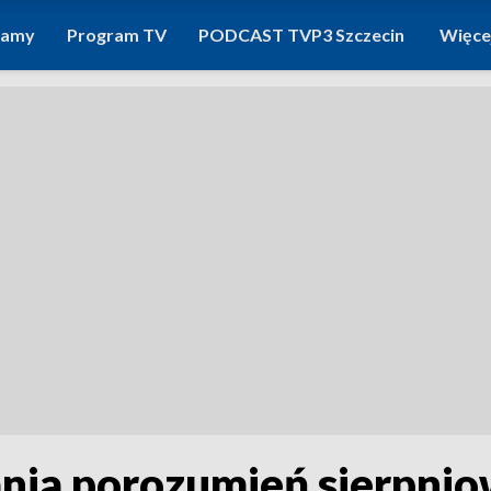
ramy
Program TV
PODCAST TVP3 Szczecin
Więce
ania porozumień sierpni