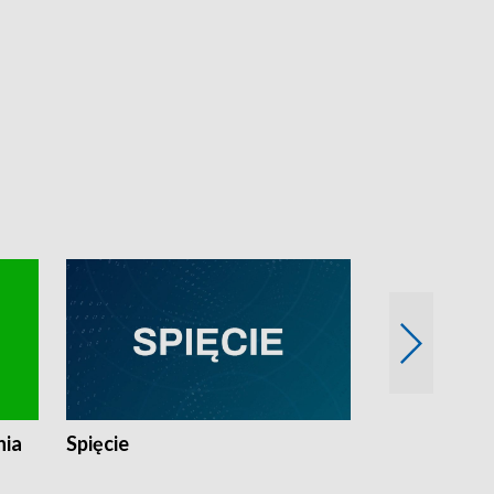
nia
Spięcie
Niedziałkow