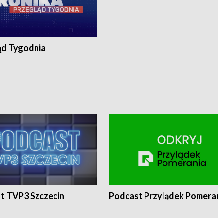
ąd Tygodnia
t TVP3 Szczecin
Podcast Przylądek Pomera