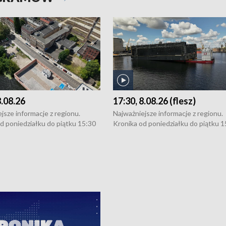
8.08.26
17:30, 8.08.26 (flesz)
jsze informacje z regionu.
Najważniejsze informacje z regionu.
d poniedziałku do piątku 15:30
Kronika od poniedziałku do piątku 1
16:30 (+ rozmowa), 18:30, 21:30.
(flesz), 16:30 (+ rozmowa), 18:30, 21
y i święta 15:30 i 16:30
W weekendy i święta 15:30 i 16:30
8:30 i 21:30. Dziennikarze czekają
(flesz), 18:30 i 21:30. Dziennikarze c
a zgłoszenia: Szczecin - tel. 91-
na Państwa zgłoszenia: Szczecin - te
0, Koszalin - tel. 94-34-50-054,
4 8-10-400, Koszalin - tel. 94-34-50
ronika@tvp.pl.
e-mail: kronika@tvp.pl.