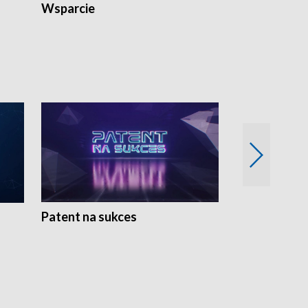
Wsparcie
Patent na sukces
Rolnictwo w 