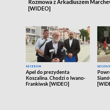
Rozmowa z Arkadiuszem March
[WIDEO]
SZCZECIN
SZCZEC
Apel do prezydenta
Powró
Koszalina. Chodzi o Iwano-
Sianó
Frankiwsk [WIDEO]
[WID