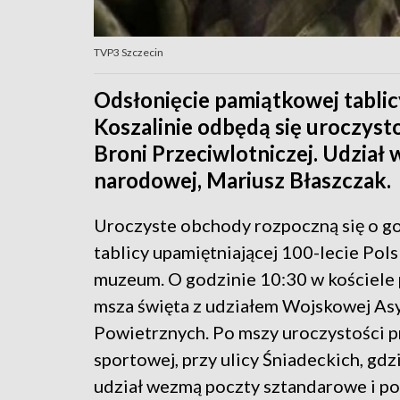
TVP3 Szczecin
Odsłonięcie pamiątkowej tablicy
Koszalinie odbędą się uroczysto
Broni Przeciwlotniczej. Udział
narodowej, Mariusz Błaszczak.
Uroczyste obchody rozpoczną się o g
tablicy upamiętniającej 100-lecie Pol
muzeum. O godzinie 10:30 w kościele
msza święta z udziałem Wojskowej As
Powietrznych. Po mszy uroczystości pr
sportowej, przy ulicy Śniadeckich, gdz
udział wezmą poczty sztandarowe i p