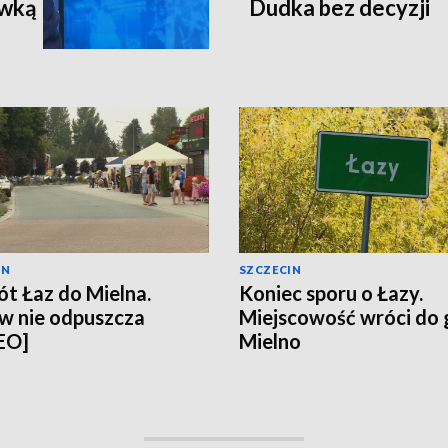
ewką
Dudka bez decyzji
IN
SZCZECIN
t Łaz do Mielna.
Koniec sporu o Łazy.
w nie odpuszcza
Miejscowość wróci do
EO]
Mielno