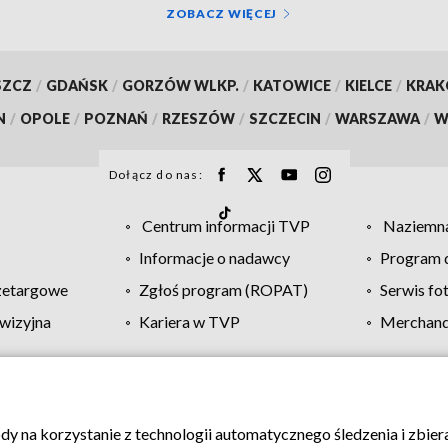
ZOBACZ WIĘCEJ
SZCZ
/
GDAŃSK
/
GORZÓW WLKP.
/
KATOWICE
/
KIELCE
/
KRA
N
/
OPOLE
/
POZNAŃ
/
RZESZÓW
/
SZCZECIN
/
WARSZAWA
/
W
Dołącz do nas:
Centrum informacji TVP
Naziemna
Informacje o nadawcy
Program d
zetargowe
Zgłoś program (ROPAT)
Serwis fo
wizyjna
Kariera w TVP
Merchandi
Polityka prywatności
Moje zgody
Pomoc
Biuro re
ody na korzystanie z technologii automatycznego śledzenia i zbie