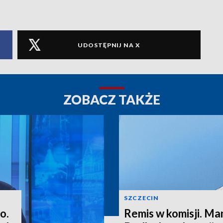
UDOSTĘPNIJ NA X
ZOBACZ TAKŻE
SZCZECIN
o.
Remis w komisji. M