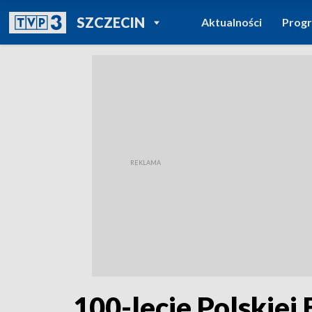
POWRÓT DO
SZCZECIN
Aktualności
Prog
TVP REGIONY
100-lecie Polskiej 