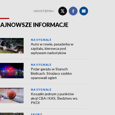
UDOSTĘPNIJ:
AJNOWSZE INFORMACJE
NA SYGNALE
Auto w rowie, pasażerka w
szpitalu, kierowca pod
wpływem narkotyków
NA SYGNALE
Pożar garażu w Starych
Bielicach. Strażacy szybko
opanowali ogień
NA SYGNALE
Koszalin jednym z punktów
akcji CBA i KAS. Śledztwo ws.
PKOl
SPORT