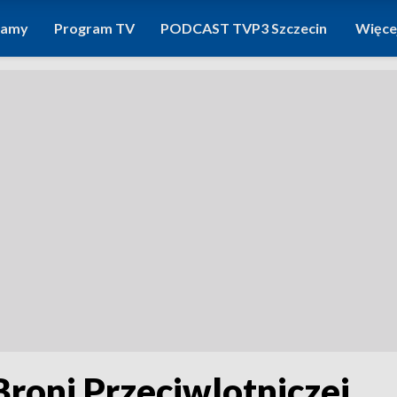
ramy
Program TV
PODCAST TVP3 Szczecin
Więce
Broni Przeciwlotniczej