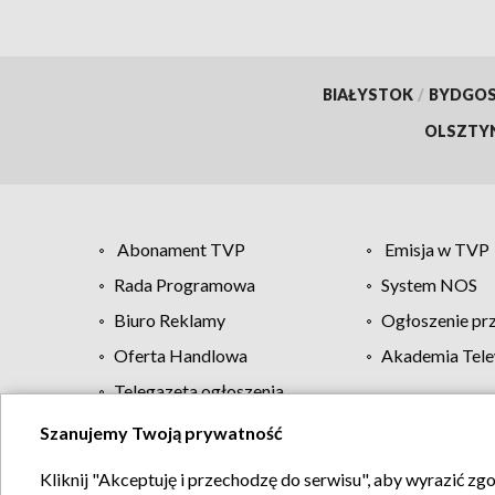
BIAŁYSTOK
/
BYDGO
OLSZTY
Abonament TVP
Emisja w TVP
Rada Programowa
System NOS
Biuro Reklamy
Ogłoszenie pr
Oferta Handlowa
Akademia Tele
Telegazeta ogłoszenia
Szanujemy Twoją prywatność
Regulamin TVP
Kliknij "Akceptuję i przechodzę do serwisu", aby wyrazić zg