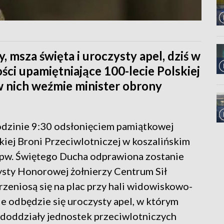
, msza święta i uroczysty apel, dziś w
ści upamiętniające 100-lecie Polskiej
 w nich weźmie minister obrony
odzinie 9:30 odsłonięciem pamiątkowej
skiej Broni Przeciwlotniczej w koszalińskim
 pw. Świętego Ducha odprawiona zostanie
ysty Honorowej żołnierzy Centrum Sił
zeniosą się na plac przy hali widowiskowo-
ie odbędzie się uroczysty apel, w którym
ododdziały jednostek przeciwlotniczych