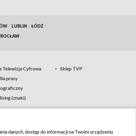
KÓW
/
LUBLIN
/
ŁÓDŹ
/
ROCŁAW
 Telewizja Cyfrowa
Sklep TVP
la prasy
tograficzny
sing (znaki)
klamy
Kontakt
rania danych, dostęp do informacji na Twoim urządzeniu