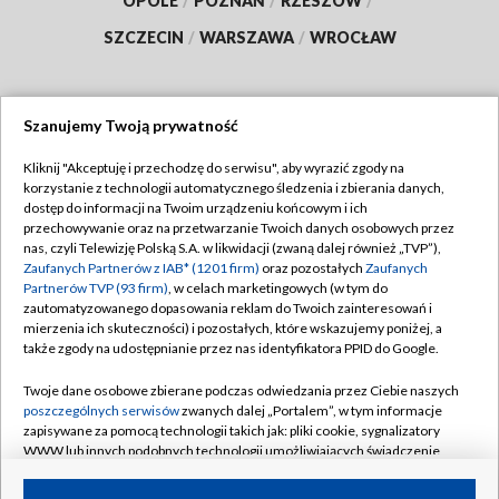
OPOLE
/
POZNAŃ
/
RZESZÓW
/
SZCZECIN
/
WARSZAWA
/
WROCŁAW
Szanujemy Twoją prywatność
Dołącz do nas:
Kliknij "Akceptuję i przechodzę do serwisu", aby wyrazić zgody na
korzystanie z technologii automatycznego śledzenia i zbierania danych,
TVP
dostęp do informacji na Twoim urządzeniu końcowym i ich
Abonament TVP
przechowywanie oraz na przetwarzanie Twoich danych osobowych przez
Regulamin TVP
nas, czyli Telewizję Polską S.A. w likwidacji (zwaną dalej również „TVP”),
Emisja w TVP
Polityka prywatności
Zaufanych Partnerów z IAB* (1201 firm)
oraz pozostałych
Zaufanych
Partnerów TVP (93 firm)
, w celach marketingowych (w tym do
Centrum informacji TVP
Moje zgody
zautomatyzowanego dopasowania reklam do Twoich zainteresowań i
mierzenia ich skuteczności) i pozostałych, które wskazujemy poniżej, a
Naziemna Telewizja Cyfrowa
Pomoc
także zgody na udostępnianie przez nas identyfikatora PPID do Google.
Sklep TVP
Biuro reklamy
Twoje dane osobowe zbierane podczas odwiedzania przez Ciebie naszych
Rada Programowa
Kontakt
poszczególnych serwisów
zwanych dalej „Portalem”, w tym informacje
zapisywane za pomocą technologii takich jak: pliki cookie, sygnalizatory
System NOS
WWW lub innych podobnych technologii umożliwiających świadczenie
dopasowanych i bezpiecznych usług, personalizację treści oraz reklam,
Informacje o nadawcy
Kanały
udostępnianie funkcji mediów społecznościowych oraz analizowanie