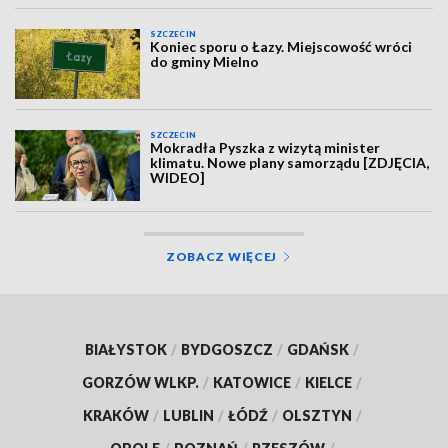
SZCZECIN
Koniec sporu o Łazy. Miejscowość wróci
do gminy Mielno
SZCZECIN
Mokradła Pyszka z wizytą minister
klimatu. Nowe plany samorządu [ZDJĘCIA,
WIDEO]
ZOBACZ WIĘCEJ
BIAŁYSTOK
/
BYDGOSZCZ
/
GDAŃSK
/
GORZÓW WLKP.
/
KATOWICE
/
KIELCE
/
KRAKÓW
/
LUBLIN
/
ŁÓDŹ
/
OLSZTYN
/