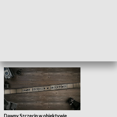
Z indeksem w ręku
Droga po suk
HISTORIA
Dawny Szczecin w obiektywie