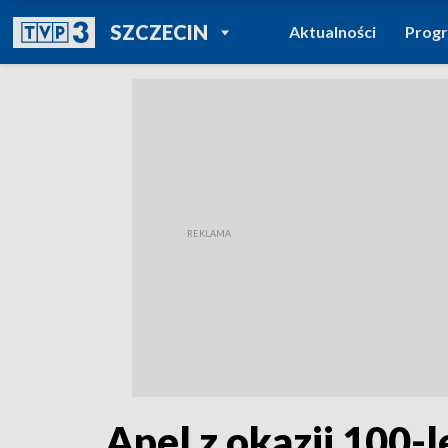
POWRÓT DO
SZCZECIN
Aktualności
Prog
TVP REGIONY
Apel z okazji 100-