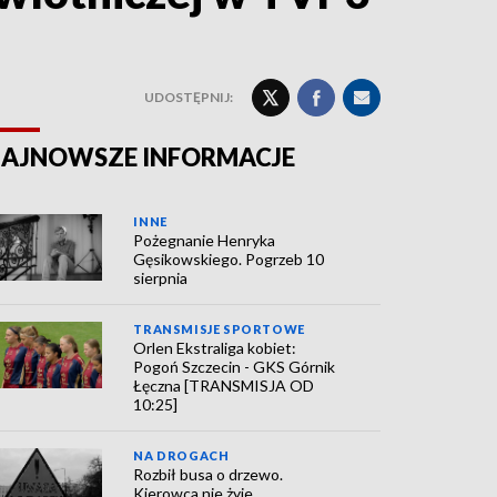
UDOSTĘPNIJ:
AJNOWSZE INFORMACJE
INNE
Pożegnanie Henryka
Gęsikowskiego. Pogrzeb 10
sierpnia
TRANSMISJE SPORTOWE
Orlen Ekstraliga kobiet:
Pogoń Szczecin - GKS Górnik
Łęczna [TRANSMISJA OD
10:25]
NA DROGACH
Rozbił busa o drzewo.
Kierowca nie żyje