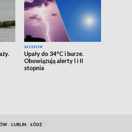
SZCZECIN
aży.
Upały do 34°C i burze.
Obowiązują alerty I i II
stopnia
KÓW
/
LUBLIN
/
ŁÓDŹ
/