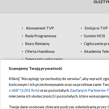
OLSZTY
Abonament TVP
Emisja w TVP
Rada Programowa
System NOS
Biuro Reklamy
Ogłoszenie pr
Oferta Handlowa
Akademia Tele
Telegazeta ogłoszenia
Szanujemy Twoją prywatność
Regulamin TVP
Kliknij "Akceptuję i przechodzę do serwisu", aby wyrazić zg
końcowym i ich przechowywanie oraz na przetwarzanie Twoich
z IAB* (1201 firm)
oraz pozostałych
Zaufanych Partnerów T
mierzenia ich skuteczności) i pozostałych, które wskazujemy
Twoje dane osobowe zbierane podczas odwiedzania przez 