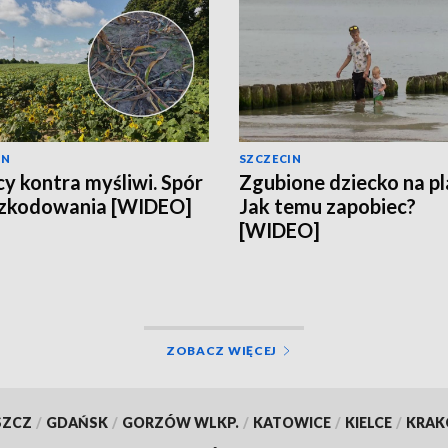
IN
SZCZECIN
cy kontra myśliwi. Spór
Zgubione dziecko na pl
szkodowania [WIDEO]
Jak temu zapobiec?
[WIDEO]
ZOBACZ WIĘCEJ
SZCZ
/
GDAŃSK
/
GORZÓW WLKP.
/
KATOWICE
/
KIELCE
/
KRA