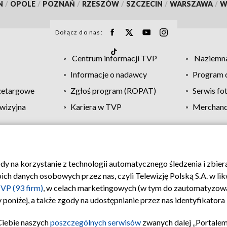
N
/
OPOLE
/
POZNAŃ
/
RZESZÓW
/
SZCZECIN
/
WARSZAWA
/
W
Dołącz do nas:
Centrum informacji TVP
Naziemna
Informacje o nadawcy
Program d
zetargowe
Zgłoś program (ROPAT)
Serwis fo
wizyjna
Kariera w TVP
Merchandi
Polityka prywatności
Moje zgody
Pomoc
Biuro re
ody na korzystanie z technologii automatycznego śledzenia i zbie
 danych osobowych przez nas, czyli Telewizję Polską S.A. w likw
VP (93 firm)
, w celach marketingowych (w tym do zautomatyzow
 poniżej, a także zgody na udostępnianie przez nas identyfikator
Ciebie naszych
poszczególnych serwisów
zwanych dalej „Portalem