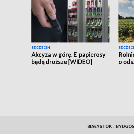
SZCZECIN
SZCZEC
Akcyza w górę. E-papierosy
Rolni
będą droższe [WIDEO]
o od
BIAŁYSTOK
/
BYDGO