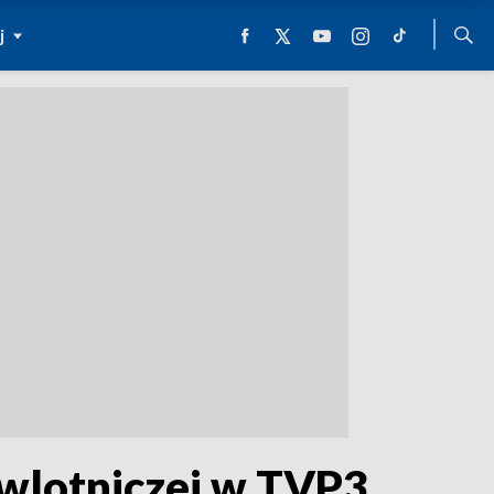
j
ciwlotniczej w TVP3