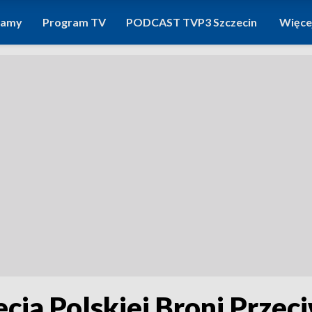
ramy
Program TV
PODCAST TVP3 Szczecin
Więce
lecia Polskiej Broni Prze