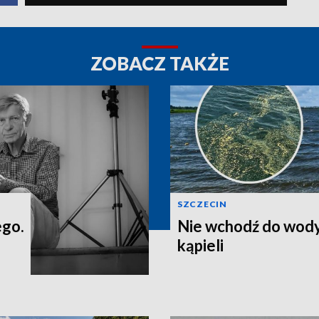
ZOBACZ TAKŻE
SZCZECIN
ego.
Nie wchodź do wody
kąpieli