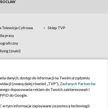
ROCŁAW
 Telewizja Cyfrowa
Sklep TVP
la prasy
tograficzny
sing (znaki)
klamy
Kontakt
rania danych, dostęp do informacji na Twoim urządzeniu
idacji (zwaną dalej również „TVP”),
Zaufanych Partnerów
anego dopasowania reklam do Twoich zainteresowań i
a PPID do Google.
”, w tym informacje zapisywane za pomocą technologii