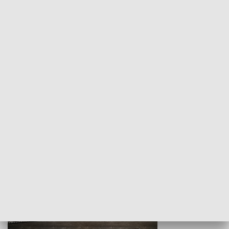
Z indeksem w ręku
Droga po suk
HISTORIA