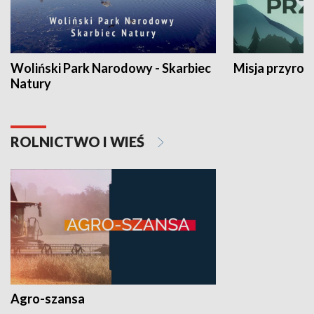
Woliński Park Narodowy - Skarbiec
Misja przyrod
Natury
ROLNICTWO I WIEŚ
Agro-szansa