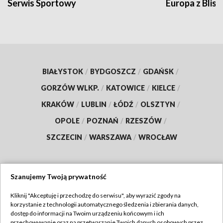
Serwis Sportowy
Europa z Blisk
BIAŁYSTOK
/
BYDGOSZCZ
/
GDAŃSK
/
GORZÓW WLKP.
/
KATOWICE
/
KIELCE
/
KRAKÓW
/
LUBLIN
/
ŁÓDŹ
/
OLSZTYN
/
OPOLE
/
POZNAŃ
/
RZESZÓW
/
SZCZECIN
/
WARSZAWA
/
WROCŁAW
Szanujemy Twoją prywatność
Dołącz do nas:
Kliknij "Akceptuję i przechodzę do serwisu", aby wyrazić zgody na
korzystanie z technologii automatycznego śledzenia i zbierania danych,
TVP
dostęp do informacji na Twoim urządzeniu końcowym i ich
Abonament TVP
przechowywanie oraz na przetwarzanie Twoich danych osobowych przez